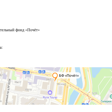
ительный фонд «Почёт»
а: