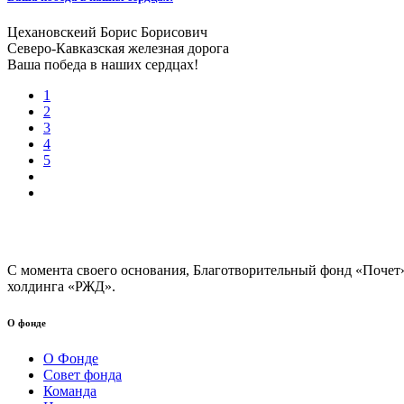
Цехановскеий Борис Борисович
Северо-Кавказская железная дорога
Ваша победа в наших сердцах!
1
2
3
4
5
С момента своего основания, Благотворительный фонд «Почет
холдинга «РЖД».
О фонде
О Фонде
Совет фонда
Команда