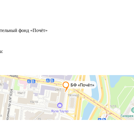
ительный фонд «Почёт»
а: