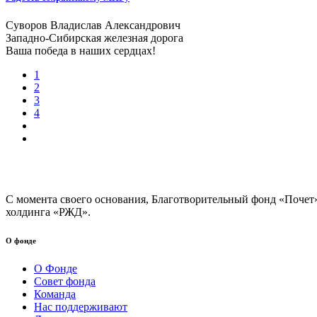
Суворов Владислав Александрович
Западно-Сибирская железная дорога
Ваша победа в наших сердцах!
1
2
3
4
С момента своего основания, Благотворительный фонд «Почет
холдинга «РЖД».
О фонде
О Фонде
Совет фонда
Команда
Нас поддерживают