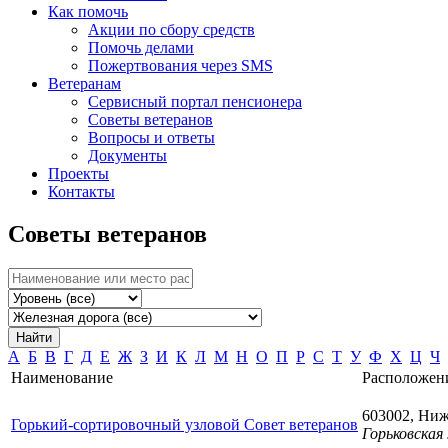
Как помочь
Акции по сбору средств
Помочь делами
Пожертвования через SMS
Ветеранам
Сервисный портал пенсионера
Советы ветеранов
Вопросы и ответы
Документы
Проекты
Контакты
Советы ветеранов
Найти
А
Б
В
Г
Д
Е
Ж
З
И
К
Л
М
Н
О
П
Р
С
Т
У
Ф
Х
Ц
Ч
Наименование
Расположен
603002, Ниж
Горький-сортировочный узловой Совет ветеранов
Горьковская