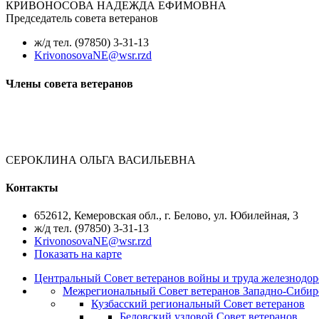
КРИВОНОСОВА НАДЕЖДА ЕФИМОВНА
Председатель cовета ветеранов
ж/д тел. (97850) 3-31-13
KrivonosovaNE@wsr.rzd
Члены cовета ветеранов
СЕРОКЛИНА ОЛЬГА ВАСИЛЬЕВНА
Контакты
652612, Кемеровская обл., г. Белово, ул. Юбилейная, 3
ж/д тел. (97850) 3-31-13
KrivonosovaNE@wsr.rzd
Показать на карте
Центральный Совет ветеранов войны и труда железнодор
Межрегиональный Совет ветеранов Западно-Сибир
Кузбасский региональный Совет ветеранов
Беловский узловой Совет ветеранов