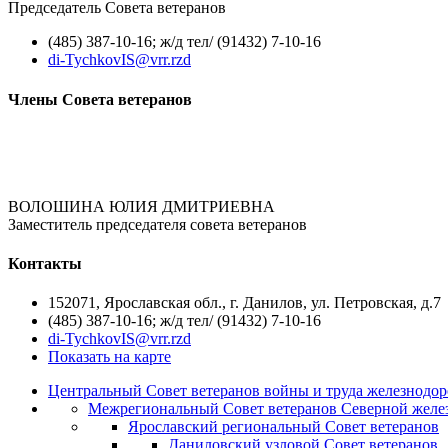
Председатель Совета ветеранов
(485) 387-10-16; ж/д тел/ (91432) 7-10-16
di-TychkovIS@vrr.rzd
Члены Совета ветеранов
ВОЛОШИНА ЮЛИЯ ДМИТРИЕВНА
Заместитель председателя совета ветеранов
Контакты
152071, Ярославская обл., г. Данилов, ул. Петровская, д.7
(485) 387-10-16; ж/д тел/ (91432) 7-10-16
di-TychkovIS@vrr.rzd
Показать на карте
Центральный Совет ветеранов войны и труда железнодор
Межрегиональный Совет ветеранов Северной желе
Ярославский региональный Совет ветеранов
Даниловский узловой Совет ветеранов