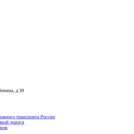
Ленина, д.39
ожного транспорта России
зной дороги
анов