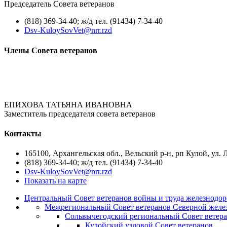
Председатель Совета ветеранов
(818) 369-34-40; ж/д тел. (91434) 7-34-40
Dsv-KuloySovVet@nrr.rzd
Члены Совета ветеранов
ЕПИХОВА ТАТЬЯНА ИВАНОВНА
Заместитель председателя совета ветеранов
Контакты
165100, Архангельская обл., Вельский р-н, рп Кулой, ул. 
(818) 369-34-40; ж/д тел. (91434) 7-34-40
Dsv-KuloySovVet@nrr.rzd
Показать на карте
Центральный Совет ветеранов войны и труда железнодор
Межрегиональный Совет ветеранов Северной желе
Сольвычегодский региональный Совет ветер
Кулойский узловой Совет ветеранов