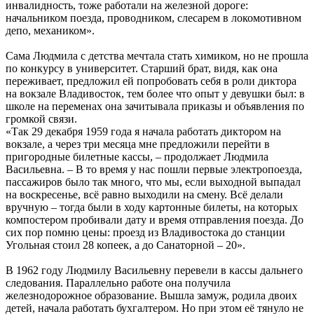
инвалидность, тоже работали на железной дороге:
начальником поезда, проводником, слесарем в локомотивном
депо, механиком».
Сама Людмила с детства мечтала стать химиком, но не прошла
по конкурсу в университет. Старший брат, видя, как она
переживает, предложил ей попробовать себя в роли диктора
на вокзале Владивосток, тем более что опыт у девушки был: в
школе на переменах она зачитывала приказы и объявления по
громкой связи.
«Так 29 декабря 1959 года я начала работать диктором на
вокзале, а через три месяца мне предложили перейти в
пригородные билетные кассы, – продолжает Людмила
Васильевна. – В то время у нас пошли первые электропоезда,
пассажиров было так много, что мы, если выходной выпадал
на воскресенье, всё равно выходили на смену. Всё делали
вручную – тогда были в ходу картонные билеты, на которых
компостером пробивали дату и время отправления поезда. До
сих пор помню цены: проезд из Владивостока до станции
Угольная стоил 28 копеек, а до Санаторной – 20».
В 1962 году Людмилу Васильевну перевели в кассы дальнего
следования. Параллельно работе она получила
железнодорожное образование. Вышла замуж, родила двоих
детей, начала работать бухгалтером. Но при этом её тянуло не