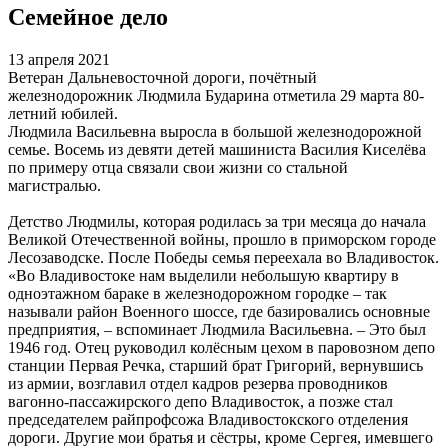
Семейное дело
13 апреля 2021
Ветеран Дальневосточной дороги, почётный
железнодорожник Людмила Бударина отметила 29 марта 80-
летний юбилей.
Людмила Васильевна выросла в большой железнодорожной
семье. Восемь из девяти детей машиниста Василия Киселёва
по примеру отца связали свои жизни со стальной
магистралью.
Детство Людмилы, которая родилась за три месяца до начала
Великой Отечественной войны, прошло в приморском городе
Лесозаводске. После Победы семья переехала во Владивосток.
«Во Владивостоке нам выделили небольшую квартиру в
одноэтажном бараке в железнодорожном городке – так
называли район Военного шоссе, где базировались основные
предприятия, – вспоминает Людмила Васильевна. – Это был
1946 год. Отец руководил колёсным цехом в паровозном депо
станции Первая Речка, старший брат Григорий, вернувшись
из армии, возглавил отдел кадров резерва проводников
вагонно-пассажирского депо Владивосток, а позже стал
председателем райпрофсожа Владивостокского отделения
дороги. Другие мои братья и сёстры, кроме Сергея, имевшего