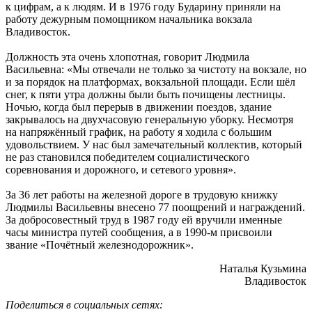
к цифрам, а к людям. И в 1976 году Бударину приняли на
работу дежурным помощником начальника вокзала
Владивосток.
Должность эта очень хлопотная, говорит Людмила
Васильевна: «Мы отвечали не только за чистоту на вокзале, но
и за порядок на платформах, вокзальной площади. Если шёл
снег, к пяти утра должны были быть почищены лестницы.
Ночью, когда был перерыв в движении поездов, здание
закрывалось на двухчасовую генеральную уборку. Несмотря
на напряжённый график, на работу я ходила с большим
удовольствием. У нас был замечательный коллектив, который
не раз становился победителем социалистического
соревнования и дорожного, и сетевого уровня».
За 36 лет работы на железной дороге в трудовую книжку
Людмилы Васильевны внесено 77 поощрений и награждений.
За добросовестный труд в 1987 году ей вручили именные
часы министра путей сообщения, а в 1990-м присвоили
звание «Почётный железнодорожник».
Наталья Кузьмина
Владивосток
Поделиться в социальных сетях: