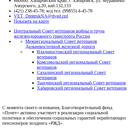
680000, Хабаровский край, г. Хабаровск, ул. Муравьёва-
Амурского, д.20, каб.132,133
(421) 238-45-78; ж/д тел. (99855) 4-45-78
VET_DmitrukNA@dvgd.rzd
Показать на карте
Центральный Совет ветеранов войны и труда
железнодорожного транспорта России
Межрегиональный Совет ветеранов
Дальневосточной железной дороги
Владивостокский региональный Совет
ветеранов
Комсомольский региональный Совет
ветеранов
Сахалинский региональный Совет
ветеранов
Тындинский региональный Совет ветеранов
Хабаровский региональный Совет ветеранов
С момента своего основания, Благотворительный фонд
«Почет» активно участвует в реализации социальной
политики и обеспечения социальных гарантий неработающих
пенсионеров холдинга «РЖД».