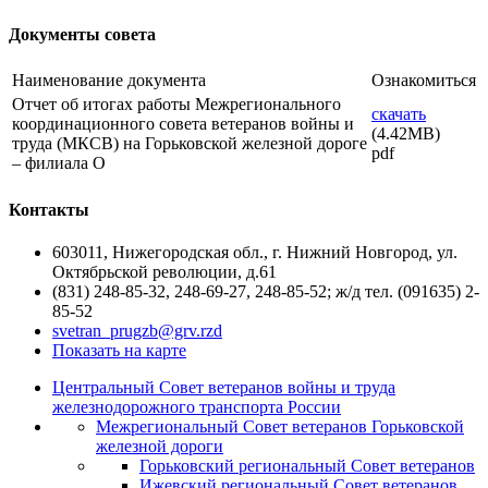
Документы совета
Наименование документа
Ознакомиться
Отчет об итогах работы Межрегионального
скачать
координационного совета ветеранов войны и
(4.42MB)
труда (МКСВ) на Горьковской железной дороге
pdf
– филиала О
Контакты
603011, Нижегородская обл., г. Нижний Новгород, ул.
Октябрьской революции, д.61
(831) 248-85-32, 248-69-27, 248-85-52; ж/д тел. (091635) 2-
85-52
svetran_prugzb@grv.rzd
Показать на карте
Центральный Совет ветеранов войны и труда
железнодорожного транспорта России
Межрегиональный Совет ветеранов Горьковской
железной дороги
Горьковский региональный Совет ветеранов
Ижевский региональный Совет ветеранов