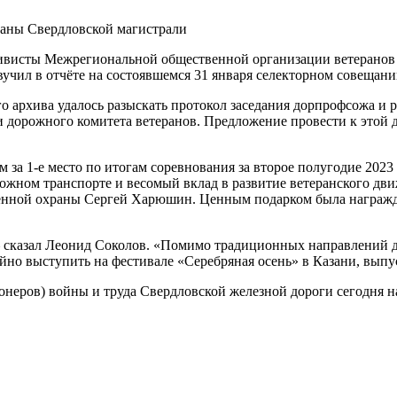
раны Свердловской магистрали
ивисты Межрегиональной общественной организации ветеранов 
учил в отчёте на состоявшемся 31 января селекторном совещани
о архива удалось разыскать протокол заседания дорпрофсожа и 
и дорожного комитета ветеранов. Предложение провести к этой 
за 1-е место по итогам соревнования за второе полугодие 2023
ожном транспорте и весомый вклад в развитие ветеранского дв
енной охраны Сергей Харюшин. Ценным подарком была награжд
 сказал Леонид Соколов. «Помимо традиционных направлений д
йно выступить на фестивале «Серебряная осень» в Казани, вып
еров) войны и труда Свердловской железной дороги сегодня нас