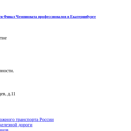
ти Финал Чемпионата профессионалов в Екатеринбурге
ятие
рности.
ев, д.11
ожного транспорта России
железной дороги
анов