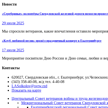
Новости
«Серебряные» волонтёры Свердловской железной дороги помогли провес
29 июля 2025
Мы спросили ветеранов, какие впечатления оставило меропри
«Клуб любимой песни» провёл праздничный концерт в Екатеринбурге
17 июля 2025
Мероприятие посвятили Дню России и Дню семьи, любви и ве
Контакты
620027, Свердловская обл., г. Екатеринбург, ул.Челюскинц
(343) 358-40-08, ж/д тел. 4-40-08
LASolkolov@svrw.rzd
Показать на карте
Центральный Совет ветеранов войны и труда железнодор
Межрегиональный Совет ветеранов Свердловской 
Екатеринбургский региональный Совет ветер