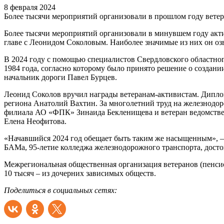
8 февраля 2024
Более тысячи мероприятий организовали в прошлом году вете
Более тысячи мероприятий организовали в минувшем году акт
главе с Леонидом Соколовым. Наиболее значимые из них он озв
В 2024 году с помощью специалистов Свердловского областног
1984 года, согласно которому было принято решение о создани
начальник дороги Павел Бурцев.
Леонид Соколов вручил награды ветеранам-активистам. Диплом 
региона Анатолий Вахтин. За многолетний труд на железнодор
филиала АО «ФПК» Зинаида Бекленищева и ветеран ведомств
Елена Неофитова.
«Начавшийся 2024 год обещает быть таким же насыщенным», –
БАМа, 95-летие колледжа железнодорожного транспорта, досто
Межрегиональная общественная организация ветеранов (пенсион
10 тысяч – из дочерних зависимых обществ.
Поделиться в социальных сетях: