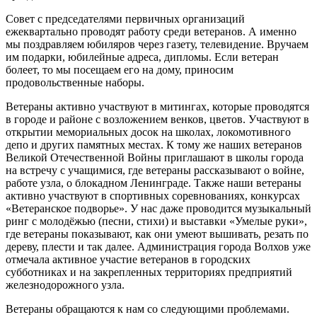
Совет с председателями первичных организаций
ежеквартально проводят работу среди ветеранов. А именно
мы поздравляем юбиляров через газету, телевидение. Вручаем
им подарки, юбилейные адреса, дипломы. Если ветеран
болеет, то мы посещаем его на дому, приносим
продовольственные наборы.
Ветераны активно участвуют в митингах, которые проводятся
в городе и районе с возложением венков, цветов. Участвуют в
открытии мемориальных досок на школах, локомотивного
депо и других памятных местах. К тому же наших ветеранов
Великой Отечественной Войны приглашают в школы города
на встречу с учащимися, где ветераны рассказывают о войне,
работе узла, о блокадном Ленинграде. Также наши ветераны
активно участвуют в спортивных соревнованиях, конкурсах
«Ветеранское подворье». У нас даже проводится музыкальный
ринг с молодёжью (песни, стихи) и выставки «Умелые руки»,
где ветераны показывают, как они умеют вышивать, резать по
дереву, плести и так далее. Администрация города Волхов уже
отмечала активное участие ветеранов в городских
субботниках и на закрепленных территориях предприятий
железнодорожного узла.
Ветераны обращаются к нам со следующими проблемами.