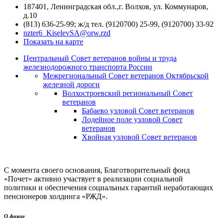
187401, Ленинградская обл.,г. Волхов, ул. Коммунаров,
д.10
(813) 636-25-99; ж/д тел. (9120700) 25-99, (9120700) 33-92
nzter6_KiselevSA@orw.rzd
Показать на карте
Центральный Совет ветеранов войны и труда
железнодорожного транспорта России
Межрегиональный Совет ветеранов Октябрьской
железной дороги
Волхостроевский региональный Совет
ветеранов
Бабаево узловой Совет ветеранов
Лодейное поле узловой Совет
ветеранов
Хвойная узловой Совет ветеранов
С момента своего основания, Благотворительный фонд
«Почет» активно участвует в реализации социальной
политики и обеспечения социальных гарантий неработающих
пенсионеров холдинга «РЖД».
О фонде