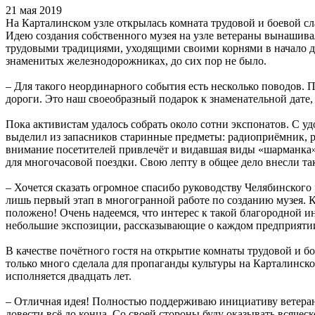
21 мая 2019
На Карталинском узле открылась комната трудовой и боевой с
Идею создания собственного музея на узле ветераны вынашива
трудовыми традициями, уходящими своими корнями в начало два
знаменитых железнодорожниках, до сих пор не было.
– Для такого неординарного события есть несколько поводов
дороги. Это наш своеобразный подарок к знаменательной дате, 
Пока активистам удалось собрать около сотни экспонатов. С 
выделил из запасников старинные предметы: радиоприёмник, 
внимание посетителей привлечёт и видавшая виды «шарманка» 
для многочасовой поездки. Свою лепту в общее дело внесли та
– Хочется сказать огромное спасибо руководству Челябинского
лишь первый этап в многогранной работе по созданию музея. К
положено! Очень надеемся, что интерес к такой благородной и
небольшие экспозиции, рассказывающие о каждом предприятии
В качестве почётного гостя на открытие комнаты трудовой и 
только много сделала для пропаганды культуры на Карталинском
исполняется двадцать лет.
– Отличная идея! Полностью поддерживаю инициативу ветеранов
довести всё до конца. Со своей стороны буду оказывать всячес