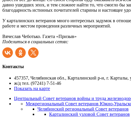
давно ушедших эпох, и тем сложнее найти то, что смогло бы за
благодарность истинных почитателей старины и настоящее удов
У карталинских ветеранов много интересных задумок в отношен
работе и местом проведения различных мероприятий.
Вячеслав Чеботько. Газета «Призыв»
Поделиться в социальных сетях:
Контакты
457357, Челябинская обл., Карталинский р-н, г. Карталы, у
ж/д тел. (97241) 7-51-46
Показать на карте
Центральный Совет ветеранов войны и труда железнодор
Межрегиональный Совет ветеранов Южно-Уральско
Челябинский региональный Совет ветеранов
Карталинский узловой Совет ветеранов