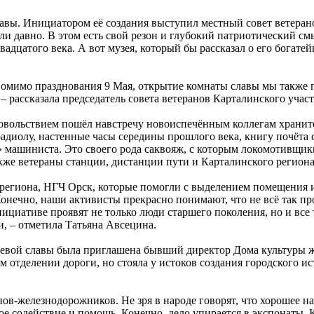
лавы. Инициатором её создания выступил местный совет ветеран
ли давно. В этом есть свой резон и глубокий патриотический 
дцатого века. А вот музея, который бы рассказал о его богате
. Помимо празднования 9 Мая, открытие комнаты славы мы такж
– рассказала председатель совета ветеранов Карталинского учас
удовольствием пошёл навстречу новоиспечённым коллегам храни
радиолу, настенные часы середины прошлого века, книгу почёт
машиниста. Это своего рода саквояж, с которым локомотивщики 
кже ветераны станции, дистанции пути и Карталинского региона
 региона, НГЧ Орск, которые помогли с выделением помещения и
онечно, наши активисты прекрасно понимают, что не всё так про
нициативе проявят не только люди старшего поколения, но и все
, – отметила Татьяна Авсецина.
боевой славы была приглашена бывший директор Дома культуры 
 отделении дороги, но стояла у истоков создания городского ис
-железнодорожников. Не зря в народе говорят, что хорошее нача
кое содействие и помощь. Конечно, дело упирается в экспонаты.