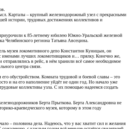
ов.
смысл. Карталы – крупный железнодорожный узел с прекрасными
йшей истории, трудовых достижениях коллективов и
е приурочили к 85-летнему юбилею Южно-Уральской железной
тка Челябинского региона Татьяна Авсецина.
тель музея локомотивного депо Константин Куницын, он
а с именами лучших локомотивщиков и… прялку. Конечно же,
отправлялись в рейс, в нём хранили всё самое необходимое
льного центра связи.
 его обустройством. Комната трудовой и боевой славы – это
сто и на его наполнение уйдёт не один год. Но начало уже
 трудовые коллективы узла. С их помощью надеемся создать
железнодорожников Берта Прыткова. Берта Александровна не
торико-краеведческого музея, которому в этом году
ло – половина дела. Надеюсь, что у вас хватит сил и желания
 К сожалению, с каждым годом всё меньше остаётся свидетелей