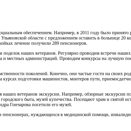
 социальным обеспечением. Например, в 2011 году было принят
Ульяновской области с предложением оставить в больнице 20 ко
 койках лечение получили 289 пенсионеров.
ки поделок наших ветеранов. Регулярно проводим встречи наши
за и местных администраций. Проводим конкурсы на лучшую по
емственности поколений. Конечно, они частые гости на своих р
на курсах подготовки машинистов, монтеров пути, приемосдатчи
ля наших ветеранов экскурсии. Например, обзорные экскурсии п
 городского быта, музей купечества. Посещают храм и святой ис
ндра Гончарова посетили его музей.
 и пенсионерах, нуждающихся в медицинской помощи, инвалидны