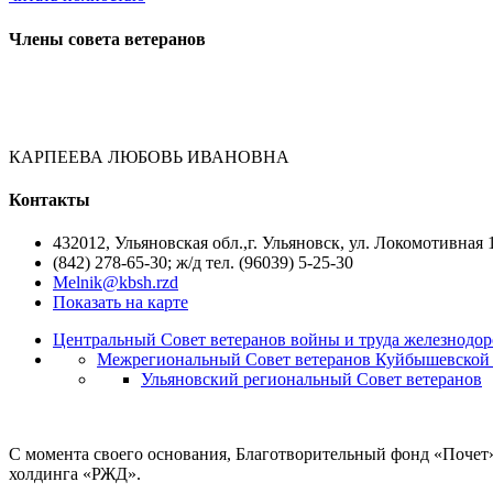
Члены совета ветеранов
КАРПЕЕВА ЛЮБОВЬ ИВАНОВНА
Контакты
432012, Ульяновская обл.,г. Ульяновск, ул. Локомотивная 1
(842) 278-65-30; ж/д тел. (96039) 5-25-30
Melnik@kbsh.rzd
Показать на карте
Центральный Совет ветеранов войны и труда железнодор
Межрегиональный Совет ветеранов Куйбышевской 
Ульяновский региональный Совет ветеранов
С момента своего основания, Благотворительный фонд «Почет
холдинга «РЖД».