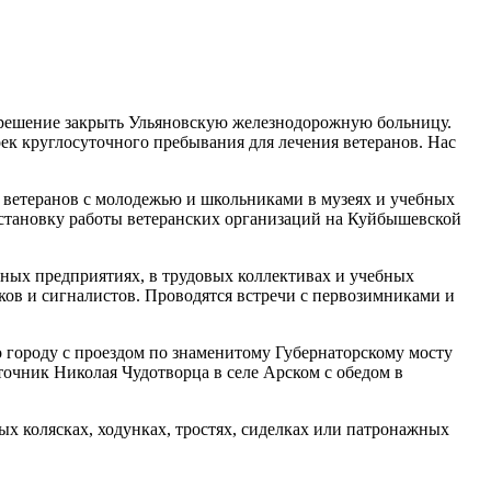
о решение закрыть Ульяновскую железнодорожную больницу.
ек круглосуточного пребывания для лечения ветеранов. Нас
х ветеранов с молодежью и школьниками в музеях и учебных
становку работы ветеранских организаций на Куйбышевской
одных предприятиях, в трудовых коллективах и учебных
ков и сигналистов. Проводятся встречи с первозимниками и
о городу с проездом по знаменитому Губернаторскому мосту
точник Николая Чудотворца в селе Арском с обедом в
х колясках, ходунках, тростях, сиделках или патронажных