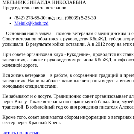
МЕЛЬНИК ЗИНАИДА НИКОЛАЕВНА
Председатель совета ветеранов
(842) 278-65-30; ж/д тел. (96039) 5-25-30
Melnik@kbsh.rzd
– Основная наша задача – помочь ветеранам с медицинским и
Совет ветеранов обратился к руководству КбшЖД, губернатору 
услышали. В результате койки оставили. А в 2012 году на этих
При совете организован клуб «Рукоделие», проводятся выстав
заведениях, а также с руководством региона КбшЖД, профсою
железной дороге.
Вся жизнь ветеранов – в работе, в сохранении традиций и пре
заведениях. Наши наиболее активные ветераны ведут занятия 
молодыми специалистами.
Не забывают и о досуге. Традиционно совет организовывает д
через Волгу. Также ветераны посещают музей балалайки, музей
трапезной. В юбилейный год со дня рождения писателя Алекса
Кроме того, совет занимается сбором информации о ветеранах
сестер через Красный Крест.
читать полностью