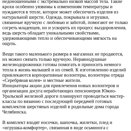
недоношенными с экстремально низкой массой тела. Такие
крохи особенно уязвимы к изменениям температуры и
нуждаются в тепле, которое может обеспечить изделия из
натуральной шерсти. Одежда, покрывала и игрушки,
связанные вручную с любовью и заботой, помогают не только
согреть младенцев, но и ускорить их процесс выздоровления,
ведь шерсть обладает уникальными свойствами,
удерживающими тепло и обеспечивающими мягкость на
ощупь.
Вещи такого маленького размера в магазинах не продаются,
их можно связать только вручную. Неравнодушные
железнодорожники готовы помогать и приносить немного
тепла в жизнь малышей и их семей. К изготовлению изделий
привлекаются корпоративные волонтеры, волонтеры отряда
«Серебряная колея» и местные жители.
Инициаторы акции для привлечения новых волонтеров и
организации досуга неработающих пенсионеров Южно-
Уральской железной дороги планируют проводиться мастер-
классы по вязанию с последующей передачей готовых
комплектов шерстяных изделий в родильные дома города
Челябинска.
В комплект входят носочки, шапочка, жилетки, плед и
«игрушка-комфортер», связанная в виде осьминога с