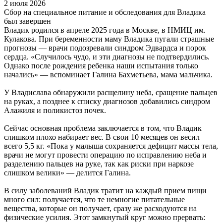
2 июля 2026
Сбор на специальное питание и обследования для Владика
был завершен
Владик родился в апреле 2025 года в Москве, в НМИЦ им.
Кулакова. При беременности маму Владика пугали страшные
прогнозы — врачи подозревали синдром Эдвардса и порок
сердца. «Случилось чудо, и эти диагнозы не подтвердились.
Однако после рождения ребенка наши испытания только
начались» — вспоминает Галина Бахметьева, мама мальчика.
У Владислава обнаружили расщелину неба, сращение пальцев
на руках, а позднее к списку диагнозов добавились синдром
Алажиля и поликистоз почек.
Сейчас основная проблема заключается в том, что Владик
слишком плохо набирает вес. В свои 10 месяцев он весил
всего 5,5 кг. «Пока у малыша сохраняется дефицит массы тела,
врачи не могут провести операцию по исправлению неба и
разделению пальцев на руке, так как риски при наркозе
слишком велики» — делится Галина.
В силу заболеваний Владик тратит на каждый прием пищи
много сил: получается, что те немногие питательные
вещества, которые он получает, сразу же расходуются на
физические усилия. Этот замкнутый круг можно прервать: