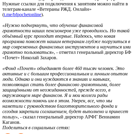
Нужные ссылки для подключения к занятиям можно найти в
телеграм-канале «Ветераны РЖД. Онлайн»
(
t.me/bfpochetonline
).
«Нужно подчеркнуть, что обучение финансовой
грамотности наших пенсионеров уже проводилось. Но такой
объёмный курс проходит впервые. Надеюсь, что новая
программа поможет нашим ветеранам глубже погрузиться в
мир современных финансовых инструментов и научиться ими
грамотно пользоваться»
, - отметил генеральный директор БФ
«Почет» Николай Захаров.
«Фонд «Почет» объединяет более 460 тысяч человек. Это
активные и с большим профессиональным и личным опытом
люди. Однако и они нуждаются в знаниях и навыках,
позволяющих стать более финансово грамотными, более
защищёнными от неожиданностей, прежде всего, в
окружающем мире финансов. Я и мои коллеги рады
возможности помочь им в этом. Уверен, все, что мы
наметили с руководством благотворительного фонда и
сегодня закрепили соглашением, будет выполнено и принесет
пользу»
, - сказал генеральный директор АРФГ Вениамин
Каганов.
Поделиться в социальных сетях: