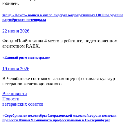
юбилей.
Фонд «Почёт» вошёл в число лидеров корпоративных НКО по уровню
партнёрского потенциала
22 июня 2026
Фонд «Почёт» занял 4 место в рейтинге, подготовленном
агентством RAEX.
«Единый ритм магистрали»
19 июня 2026
В Челябинске состоялся гала-концерт фестиваля культур
ветеранов железнодорожного...
Все новости
Новости
ветеранских советов
«Серебряные» волонтёры Свердловской железной дороги помогли
провести Финал Чемпионата профессионалов в Екатеринбурге