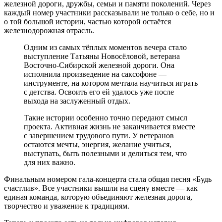
железной дороги, дружбы, семьи и памяти поколений. Через
каждый номер участники рассказывали не только о себе, но и
о той большой истории, частью которой остаётся
железнодорожная отрасль.
Одним из самых тёплых моментов вечера стало
выступление Татьяны Новосёловой, ветерана
Восточно-Сибирской железной дороги. Она
исполнила произведение на саксофоне —
инструменте, на котором мечтала научиться играть
с детства. Освоить его ей удалось уже после
выхода на заслуженный отдых.
Такие истории особенно точно передают смысл
проекта. Активная жизнь не заканчивается вместе
с завершением трудового пути. У ветеранов
остаются мечты, энергия, желание учиться,
выступать, быть полезными и делиться тем, что
для них важно.
Финальным номером гала-концерта стала общая песня «Будь
счастлив». Все участники вышли на сцену вместе — как
единая команда, которую объединяют железная дорога,
творчество и уважение к традициям.