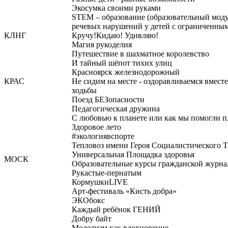
Экосумка своими руками
STEM – образование (образовательный мод
речевых нарушений у детей с ограниченны
КЛНГ
Кручу!Кидаю! Удивляю!
Магия рукоделия
Путешествие в шахматное королевство
И тайный шёпот тихих улиц
Красноярск железнодорожный
КРАС
Не сидим на месте - оздоравливаемся вмест
ходьбы
Поезд БЕЗопасности
Педагогическая дружина
С любовью к планете или как мы помогли п
Здоровое лето
#экологиявспорте
Тепловоз имени Героя Социалистического 
Универсальная Площадка здоровья
МОСК
Образовательные курсы гражданской журн
Рукастые-пернатым
КормушкиLIVE
Арт-фестиваль «Кисть добра»
ЭКОбокс
Каждый ребёнок ГЕНИЙ
Добру байт
Моделизм как вдохновение