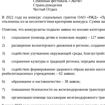
Семейный фестиваль «ЭкоЧе»
Страна рукоделия
Чистый Отдых
В 2022 году на конкурс социальных грантов ОАО «РЖД» «Пр
отклонены из-за несоответствия критериям конкурса. Сумма з
Отметим, что конкурсанты подвали заявки по восьми категори
1) социальное (помощь детям и пожилым людям) – 127 заяво
2) расширение волонтерского движения в регионе, создание в
3) содействие улучшению окружающей среды, благоустройство
4) cохранение культуры и традиций региона, передача знаний 
5) содействие формированию здорового образа жизни населен
реабилитационных учреждениях – 62 заявки;
6) образование и наставничество – 38 заявок;
7) повышение безопасности на железнодорожном транспорте и
8) организация помощи пассажирам железнодорожного трансп