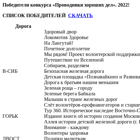
Победители конкурса «Проводники хороших дел». 2022!
СПИСОК ПОБЕДИТЕЛЕЙ
СКАЧАТЬ
Дорога
Здоровый двор
Локомотив Здоровье
На Лангутай!
Почетное долголетие
Мы рядом! Проект волонтерской поддерж
Путешествие по Вселенной
Собираем, разделяем
В-СИБ
Безопасная железная дорога
Детская площадка «Познавайкино и Развива
Дорога к братьям нашим меньшим
Зеленая роща – городу
Зеленые берега Байкала
Малыши в стране железных дорог
Слёт волонтёров-профнавигаторов и старш
Тур 360. Историческое наследие Восточно-
ГОРЬК
Издание книги об истории создания Москов
Аллея истории детской железной дороги (г
Внимание - каждому
Волонтеры здоровья
ДВОСТ
Подарки малюткам