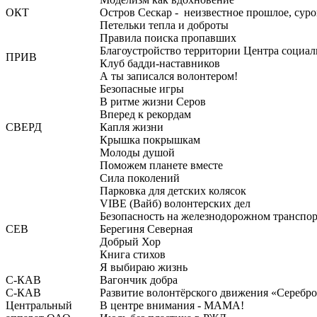
ОКТ
Остров Сескар - неизвестное прошлое, суро
Петельки тепла и доброты
Правила поиска пропавших
Благоустройство территории Центра социал
ПРИВ
Клуб бадди-наставников
А ты записался волонтером!
Безопасные игры
В ритме жизни Серов
Вперед к рекордам
СВЕРД
Капля жизни
Крышка покрышкам
Молоды душой
Поможем планете вместе
Сила поколений
Парковка для детских колясок
VIBE (Вайб) волонтерских дел
Безопасность на железнодорожном транспор
СЕВ
Берегиня Северная
Добрый Хор
Книга стихов
Я выбираю жизнь
С-КАВ
Вагончик добра
С-КАВ
Развитие волонтёрского движения «Серебро
Центральный
В центре внимания - МАМА!