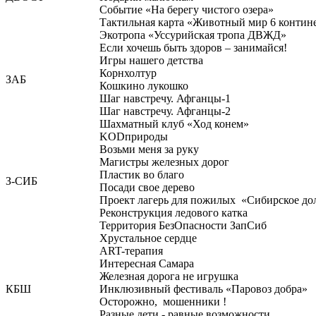
Событие «На берегу чистого озера»
Тактильная карта «Животный мир 6 контине
Экотропа «Уссурийская тропа ДВЖД»
Если хочешь быть здоров – занимайся!
Игры нашего детства
Корнхолтур
ЗАБ
Кошкино лукошко
Шаг навстречу. Афганцы-1
Шаг навстречу. Афганцы-2
Шахматный клуб «Ход конем»
KODприроды
Возьми меня за руку
Магистры железных дорог
Пластик во благо
З-СИБ
Посади свое дерево
Проект лагерь для пожилых «Сибирское до
Реконструкция ледового катка
Территория БезОпасности ЗапСиб
Хрустальное сердце
ART-терапия
Интересная Самара
Железная дорога не игрушка
КБШ
Инклюзивный фестиваль «Паровоз добра»
Осторожно, мошенники !
Разные дети - равные возможности