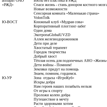
аппарат ОАО
Июль без пластика в РЖД
«РЖД»
Спаси жизнь - стань донором костного мозг
Новые возможности
Сенсорная комната «Маленькая страна»
VolonTolk
Ю-ВОСТ
Книжный клуб «Мудрая сова»
Корпоративный плоггинг-забег
Один дома
ЭкотропаGlobalUVZD
Аллея железнодорожников
Дети при деле
Хвостатый терапевт
Городок творчества
Добрый хвост
Тёплая осень для подопечных АНО «Жизнь
Дети войны - Помним!
Земляки придут на помощь
Знаем, помним, гордимся.
Ю-УР
Зона отдыха «ИгроКуб»
Искры добра
Нам героев наших позабыть нельзя
От игры к спорту
Проложи колею добра
Путешествие в мечту
Расти здоровыми хотим