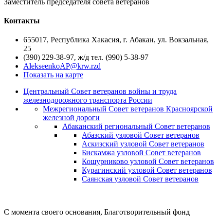
Заместитель председателя совета ветеранов
Контакты
655017, Республика Хакасия, г. Абакан, ул. Вокзальная,
25
(390) 229-38-97, ж/д тел. (990) 5-38-97
AlekseenkoAP@krw.rzd
Показать на карте
Центральный Совет ветеранов войны и труда
железнодорожного транспорта России
Межрегиональный Совет ветеранов Красноярской
железной дороги
Абаканский региональный Совет ветеранов
Абазский узловой Совет ветеранов
Аскизский узловой Совет ветеранов
Бискамжа узловой Совет ветеранов
Кошурниково узловой Совет ветеранов
Курагинский узловой Совет ветеранов
Саянская узловой Совет ветеранов
С момента своего основания, Благотворительный фонд