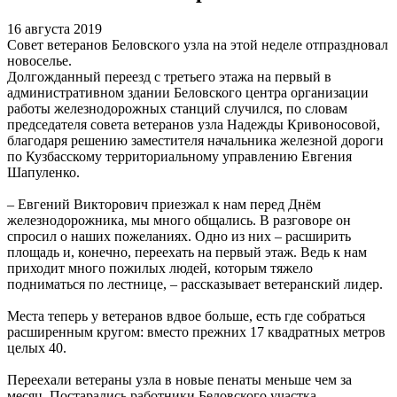
16 августа 2019
Совет ветеранов Беловского узла на этой неделе отпраздновал
новоселье.
Долгожданный переезд с третьего этажа на первый в
административном здании Беловского центра организации
работы железнодорожных станций случился, по словам
председателя совета ветеранов узла Надежды Кривоносовой,
благодаря решению заместителя начальника железной дороги
по Кузбасскому территориальному управлению Евгения
Шапуленко.
– Евгений Викторович приезжал к нам перед Днём
железнодорожника, мы много общались. В разговоре он
спросил о наших пожеланиях. Одно из них – расширить
площадь и, конечно, переехать на первый этаж. Ведь к нам
приходит много пожилых людей, которым тяжело
подниматься по лестнице, – рассказывает ветеранский лидер.
Места теперь у ветеранов вдвое больше, есть где собраться
расширенным кругом: вместо прежних 17 квадратных метров
целых 40.
Переехали ветераны узла в новые пенаты меньше чем за
месяц. Постарались работники Беловского участка