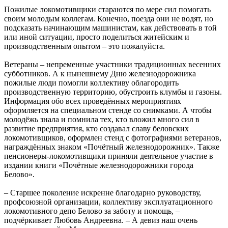
Пожилые локомотивщики стараются по мере сил помогать
своим молодым коллегам. Конечно, поезда они не водят, но
подсказать начинающим машинистам, как действовать в той
или иной ситуации, просто поделиться житейским и
производственным опытом – это пожалуйста.
Ветераны – непременные участники традиционных весенних
субботников. А к нынешнему Дню железнодорожника
пожилые люди помогли коллективу облагородить
производственную территорию, обустроить клумбы и газоны.
Информация обо всех проведённых мероприятиях
оформляется на специальном стенде со снимками. А чтобы
молодёжь знала и помнила тех, кто вложил много сил в
развитие предприятия, кто создавал славу беловских
локомотивщиков, оформлен стенд с фотографиями ветеранов,
награждённых знаком «Почётный железнодорожник». Также
пенсионеры-локомотивщики приняли деятельное участие в
издании книги «Почётные железнодорожники города
Белово».
– Старшее поколение искренне благодарно руководству,
профсоюзной организации, коллективу эксплуатационного
локомотивного депо Белово за заботу и помощь, –
подчёркивает Любовь Андреевна. – А девиз наш очень