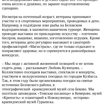
очень весело и душевно, по заранее подготовленному
сценарию.
Несмотря на почтенный возраст, ветераны принимают
участие и в спортивных мероприятиях, проводимых в депо.
Например, в подлёдном лове рыбы на Беловском
водохранилище, в шахматно-шашечном турнире. Женщины
проводят выставки по прикладному искусству – плетению
бисером, вышивке, вязанию, изготовлению игрушек. Кроме
того, ветераны депо регулярно выезжают в санаторий-
профилакторий «Магистраль», где не только отдыхают и
поправляют здоровье, но и соревнуются в разнообразных
конкурсах.
– Мы люди с активной жизненной позицией и не хотим
сидеть дома, – рассказывает Любовь Кузнецова. –
Коллективно посещаем выставки, спектакли и концерты,
участвуем в экскурсионных поездках по городам Кузбасса.
Так, в этом году были организованы поездки на святые
источники Беловского района, в
этнографический краеведческий музей села Беково. Мы
посетили заповедник «Томская писаница» в Кемерове, музей
«Крепость» и планетарий в Новокузнецке, историко-
краеведческий музей Гурьевска.