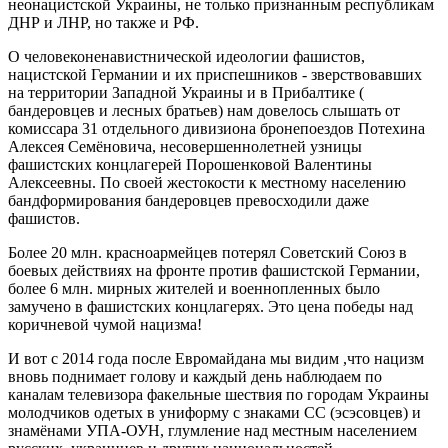
неонацистской Украины, не только признанным республикам
ДНР и ЛНР, но также и РФ.
О человеконенавистнической идеологии фашистов,
нацистской Германии и их приспешников - зверствовавших
на территории Западной Украины и в Прибалтике (
бандеровцев и лесных братьев) нам довелось слышать от
комиссара 31 отдельного дивизиона бронепоездов Потехина
Алексея Семёновича, несовершеннолетней узницы
фашистских концлагерей Порошенковой Валентины
Алексеевны. По своей жестокости к местному населению
бандформирования бандеровцев превосходили даже
фашистов.
Более 20 млн. красноармейцев потерял Советский Союз в
боевых действиях на фронте против фашистской Германии,
более 6 млн. мирных жителей и военнопленных было
замучено в фашистских концлагерях. Это цена победы над
коричневой чумой нацизма!
И вот с 2014 года после Евромайдана мы видим ,что нацизм
вновь поднимает голову и каждый день наблюдаем по
каналам телевизора факельные шествия по городам Украины
молодчиков одетых в униформу с знаками СС (эсэсовцев) и
знамёнами УПА-ОУН, глумление над местным населением