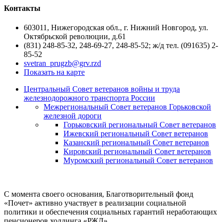
Контакты
603011, Нижегородская обл., г. Нижний Новгород, ул.
Октябрьской революции, д.61
(831) 248-85-32, 248-69-27, 248-85-52; ж/д тел. (091635) 2-
85-52
svetran_prugzb@grv.rzd
Показать на карте
Центральный Совет ветеранов войны и труда
железнодорожного транспорта России
Межрегиональный Совет ветеранов Горьковской
железной дороги
Горьковский региональный Совет ветеранов
Ижевский региональный Совет ветеранов
Казанский региональный Совет ветеранов
Кировский региональный Совет ветеранов
Муромский региональный Совет ветеранов
С момента своего основания, Благотворительный фонд
«Почет» активно участвует в реализации социальной
политики и обеспечения социальных гарантий неработающих
пенсионеров холдинга «РЖД».