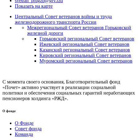
svetran_prugzb@grv.rzd
Показать на карте
Центральный Совет ветеранов войны и труда
железнодорожного транспорта России
Межрегиональный Совет ветеранов Горьковской
железной дороги
Горьковский региональный Совет ветеранов
Ижевский региональный Совет ветеранов
Казанский региональный Совет ветеранов
Кировский региональный Совет ветеранов
Муромский региональный Совет ветеранов
С момента своего основания, Благотворительный фонд
«Почет» активно участвует в реализации социальной
политики и обеспечения социальных гарантий неработающих
пенсионеров холдинга «РЖД».
О фонде
О Фонде
Совет фонда
Команда