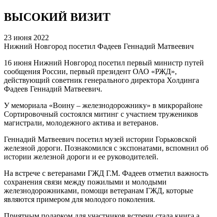
ВЫСОКИЙ ВИЗИТ
23 июня 2022
Нижний Новгород посетил Фадеев Геннадий Матвеевич
16 июня Нижний Новгород посетил первый министр путей
сообщения России, первый президент ОАО «РЖД»,
действующий советник генерального директора Холдинга
Фадеев Геннадий Матвеевич.
У мемориала «Воину – железнодорожнику» в микрорайоне
Сортировочный состоялся митинг с участием тружеников
магистрали, молодежного актива и ветеранов.
Геннадий Матвеевич посетил музей истории Горьковской
железной дороги. Познакомился с экспонатами, вспомнил об
истории железной дороги и ее руководителей.
На встрече с ветеранами ГЖД Г.М. Фадеев отметил важность
сохранения связи между пожилыми и молодыми
железнодорожниками, помощи ветеранам ГЖД, которые
являются примером для молодого поколения.
Приятным подарком для участников встречи стала книга а