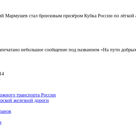
й Мармушев стал бронзовым призёром Кубка России по лёгкой а
напечатано небольшое сообщение под названием «На пути добрых
14
3
ожного транспорта России
рской железной дороги
ранов
в