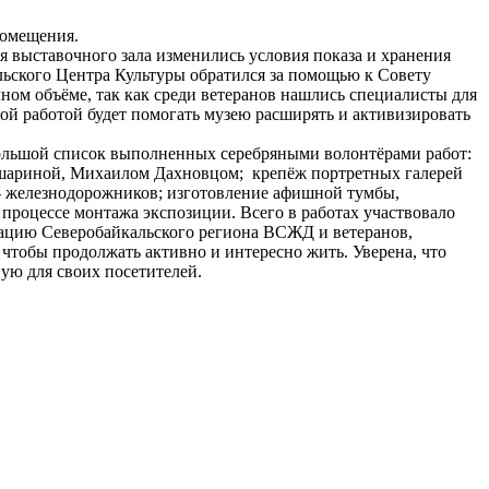
помещения.
я выставочного зала изменились условия показа и хранения
льского Центра Культуры обратился за помощью к Совету
лном объёме, так как среди ветеранов нашлись специалисты для
ной работой будет помогать музею расширять и активизировать
ебольшой список выполненных серебряными волонтёрами работ:
Мишариной, Михаилом Дахновцом; крепёж портретных галерей
- железнодорожников; изготовление афишной тумбы,
процессе монтажа экспозиции. Всего в работах участвовало
изацию Северобайкальского региона ВСЖД и ветеранов,
чтобы продолжать активно и интересно жить. Уверена, что
ую для своих посетителей.