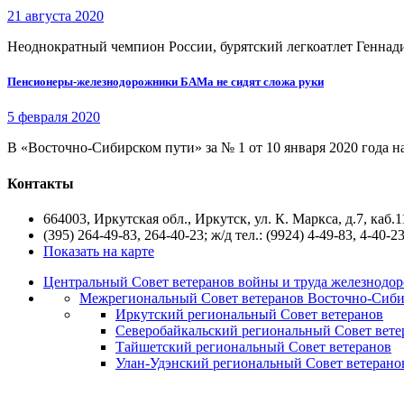
21 августа 2020
Неоднократный чемпион России, бурятский легкоатлет Геннади
Пенсионеры-железнодорожники БАМа не сидят сложа руки
5 февраля 2020
В «Восточно-Сибирском пути» за № 1 от 10 января 2020 года 
Контакты
664003, Иркутская обл., Иркутск, ул. К. Маркса, д.7, каб.1
(395) 264-49-83, 264-40-23; ж/д тел.: (9924) 4-49-83, 4-40-2
Показать на карте
Центральный Совет ветеранов войны и труда железнодор
Межрегиональный Совет ветеранов Восточно-Сиби
Иркутский региональный Совет ветеранов
Северобайкальский региональный Совет вете
Тайшетский региональный Совет ветеранов
Улан-Удэнский региональный Совет ветерано