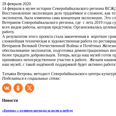
28 февраля 2020
14 февраля в музее истории Северобайкальского региона ВСЖ
Восстановление экспозиции дело трудоёмкое и сложное, как те
экспонатов, была изменена сама концепция экспозиции. Это с
Ветеранов Северобайкальского региона, где с лета 2019 года 
всех видов работы, которая предстояла. Организовалась целева
работу.
А результатом этого проекта стала законченная в короткие с
сложнейшая техническая и художественная работа по реставр
Ветеранов Великой Отечественной Войны и Почётных Железнод
обеспыливание экспонатов, подготовка демонстрационных витр
более тридцати добровольцев. Теперь, когда наш музей готов 
принявших непосредственное участие в работе. Желаем нашим 
наш музей, с такой надёжной поддержкой будет активно работа
Татьяна Ветрова, методист Северобайкальского центра культу
Поделиться в социальных сетях:
Новости
«Бронза» с отливом награды за волю к победе