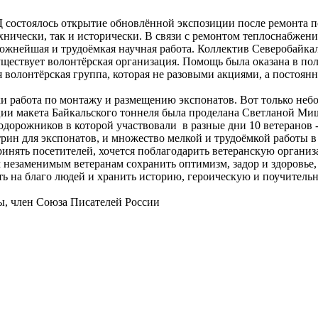
Д состоялось открытие обновлённой экспозиции после ремонта 
хнически, так и исторически. В связи с ремонтом теплоснабжени
ложнейшая и трудоёмкая научная работа. Коллектив Северобайка
существует волонтёрская организация. Помощь была оказана в по
я волонтёрская группа, которая не разовыми акциями, а постоян
роки работа по монтажу и размещению экспонатов. Вот только н
ации макета Байкальского тоннеля была проделана Светланой 
орожников в которой участвовали в разные дни 10 ветеранов 
ин для экспонатов, и множество мелкой и трудоёмкой работы в 
принять посетителей, хочется поблагодарить ветеранскую орган
незаменимым ветеранам сохранить оптимизм, задор и здоровье, 
ть на благо людей и хранить историю, героическую и поучительн
ры, член Союза Писателей России