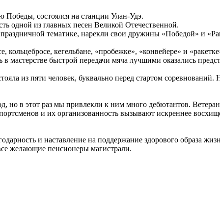
 Победы, состоялся на станции Улан-Удэ.
сть одной из главных песен Великой Отечественной.
праздничной тематике, нарекли свои дружины «Победой» и «Ра
е, кольцебросе, кегельбане, «пробежке», «конвейере» и «ракетк
 в мастерстве быстрой передачи мяча лучшими оказались предс
тояла из пяти человек, буквально перед стартом соревнований.
, но в этот раз мы привлекли к ним много дебютантов. Ветеран
портсменов и их организованность вызывают искреннее восхище
одарность и наставление на поддержание здорового образа жизн
 все желающие пенсионеры магистрали.