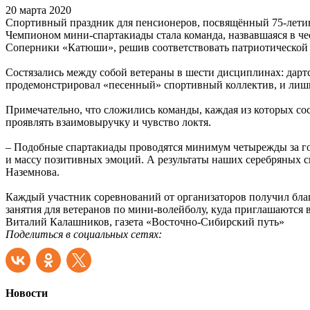
20 марта 2020
Спортивный праздник для пенсионеров, посвящённый 75-летию
Чемпионом мини-спартакиады стала команда, назвавшаяся в че
Соперники «Катюши», решив соответствовать патриотической 
Состязались между собой ветераны в шести дисциплинах: дартс
продемонстрировал «песенный» спортивный коллектив, и лишь
Примечательно, что сложились команды, каждая из которых сос
проявлять взаимовыручку и чувство локтя.
– Подобные спартакиады проводятся минимум четырежды за год
и массу позитивных эмоций. А результаты наших серебряных с
Наземнова.
Каждый участник соревнований от организаторов получил благ
занятия для ветеранов по мини-волейболу, куда приглашаются
Виталий Калашников, газета «Восточно-Сибирский путь»
Поделиться в социальных сетях:
Новости