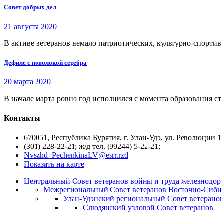
Совет добрых дел
21 августа 2020
В активе ветеранов немало патриотических, культурно-спорти
Дефиле с поволокой серебра
20 марта 2020
В начале марта ровно год исполнился с момента образования с
Контакты
670051, Республика Бурятия, г. Улан-Удэ, ул. Революции 1
(301) 228-22-21; ж/д тел. (99244) 5-22-21;
Nvszhd_PechenkinaLV@esrr.rzd
Показать на карте
Центральный Совет ветеранов войны и труда железнодор
Межрегиональный Совет ветеранов Восточно-Сиби
Улан-Удэнский региональный Совет ветерано
Слюдянский узловой Совет ветеранов