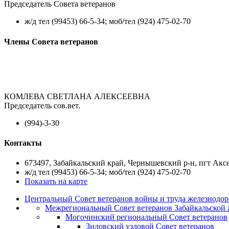
Председатель Совета ветеранов
ж/д тел (99453) 66-5-34; моб/тел (924) 475-02-70
Члены Совета ветеранов
КОМЛЕВА СВЕТЛАНА АЛЕКСЕЕВНА
Председатель сов.вет.
(994)-3-30
Контакты
673497, Забайкальский край, Чернышевский р-н, пгт Аксен
ж/д тел (99453) 66-5-34; моб/тел (924) 475-02-70
Показать на карте
Центральный Совет ветеранов войны и труда железнодор
Межрегиональный Совет ветеранов Забайкальской 
Могочинский региональный Совет ветеранов
Зиловский узловой Совет ветеранов