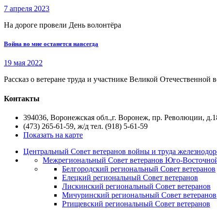
7 апреля 2023
На дороге провели День волонтёра
Война во мне останется навсегда
19 мая 2022
Рассказ о ветеране труда и участнике Великой Отечественной
Контакты
394036, Воронежская обл.,г. Воронеж, пр. Революции, д.1
(473) 265-61-59, ж/д тел. (918) 5-61-59
Показать на карте
Центральный Совет ветеранов войны и труда железнодор
Межрегиональный Совет ветеранов Юго-Восточной
Белгородский региональный Совет ветеранов
Елецкий региональный Совет ветеранов
Лискинский региональный Совет ветеранов
Мичуринский региональный Совет ветеранов
Ртищевский региональный Совет ветеранов