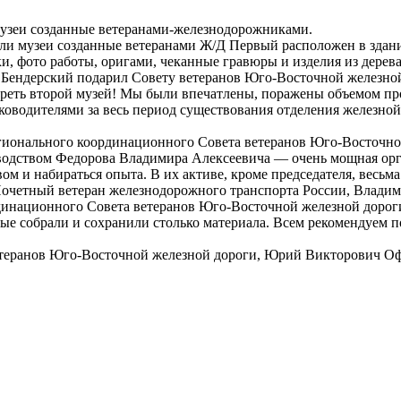
 музеи созданные ветеранами-железнодорожниками.
тили музеи созданные ветеранами Ж/Д Первый расположен в здан
и, фото работы, оригами, чеканные гравюры и изделия из дерев
Бендерский подарил Совету ветеранов Юго-Восточной железной 
отреть второй музей! Мы были впечатлены, поражены объемом пр
ководителями за весь период существования отделения железной
ионального координационного Совета ветеранов Юго-Восточно
ководством Федорова Владимира Алексеевича — очень мощная о
вом и набираться опыта. В их активе, кроме председателя, весь
очетный ветеран железнодорожного транспорта России, Влади
инационного Совета ветеранов Юго-Восточной железной дорог
ые собрали и сохранили столько материала. Всем рекомендуем п
етеранов Юго-Восточной железной дороги, Юрий Викторович О