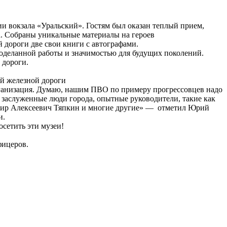
ии вокзала «Уральский». Гостям был оказан теплый прием,
а. Собраны уникальные материалы на героев
дороги две свои книги с автографами.
оделанной работы и значимостью для будущих поколений.
 дороги.
й железной дороги
рганизация. Думаю, нашим ПВО по примеру прогрессовцев надо
ма заслуженные люди города, опытные руководители, такие как
мир Алексеевич Тяпкин и многие другие» — отметил Юрий
и.
осетить эти музеи!
фицеров.