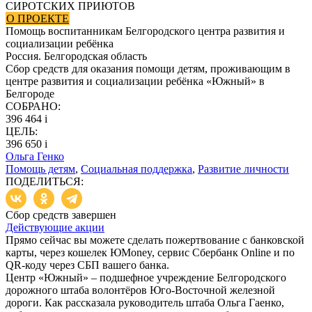
СИРОТСКИХ ПРИЮТОВ
О ПРОЕКТЕ
Помощь воспитанникам Белгородского центра развития и
социализации ребёнка
Россия. Белгородская область
Сбор средств для оказания помощи детям, проживающим в
центре развития и социализации ребёнка «Южный» в
Белгороде
СОБРАНО:
396 464
i
ЦЕЛЬ:
396 650
i
Ольга Генко
Помощь детям
,
Социальная поддержка
,
Развитие личности
ПОДЕЛИТЬСЯ:
Сбор средств завершен
Действующие акции
Прямо сейчас вы можете сделать пожертвование с банковской
карты, через кошелек ЮMoney, сервис Сбербанк Online и по
QR-коду через СБП вашего банка.
Центр «Южный» – подшефное учреждение Белгородского
дорожного штаба волонтёров Юго-Восточной железной
дороги. Как рассказала руководитель штаба Ольга Гаенко,