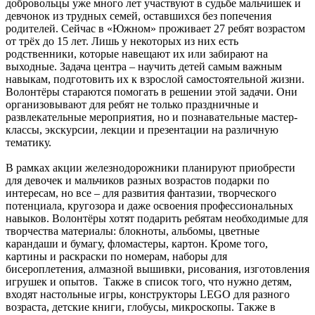
добровольцы уже много лет участвуют в судьбе мальчишек и
девчонок из трудных семей, оставшихся без попечения
родителей. Сейчас в «Южном» проживает 27 ребят возрастом
от трёх до 15 лет. Лишь у некоторых из них есть
родственники, которые навещают их или забирают на
выходные. Задача центра – научить детей самым важным
навыкам, подготовить их к взрослой самостоятельной жизни.
Волонтёры стараются помогать в решении этой задачи. Они
организовывают для ребят не только праздничные и
развлекательные мероприятия, но и познавательные мастер-
классы, экскурсии, лекции и презентации на различную
тематику.
В рамках акции железнодорожники планируют приобрести
для девочек и мальчиков разных возрастов подарки по
интересам, но все – для развития фантазии, творческого
потенциала, кругозора и даже освоения профессиональных
навыков. Волонтёры хотят подарить ребятам необходимые для
творчества материалы: блокноты, альбомы, цветные
карандаши и бумагу, фломастеры, картон. Кроме того,
картины и раскраски по номерам, наборы для
бисероплетения, алмазной вышивки, рисования, изготовления
игрушек и опытов. Также в список того, что нужно детям,
входят настольные игры, конструкторы LEGO для разного
возраста, детские книги, глобусы, микроскопы. Также в