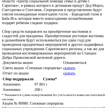
области «Центр социальной помощи семье и детям г.
Саратова», в рамках которого к детишкам придут Дед Мороз,
Снегурочка и Снеговик. Сюрпризом в представлении будут
совсем неожиданные новогодние гости – Бородатый гном и
Баба Яга, которые вместе новогодними волшебниками
подарят ребятам сладкие подарки.
Сбор средств направлен на приобретение костюмов и
сладостей для праздника. Приобретенные ростовые костюмы
в дальнейшем будут использоваться (не один год) для
проведения праздничных мероприятий в других подшефных
социальных учреждениях Саратовского региона, а так же для
проведения костюмированных мероприятий на Станции
Добра Приволжской железной дороги.
Документы акции
Ознакомиться
Смета акции «Снежные сюрпризы»
скачать
Отчет по акции
скачать
Сбор поддержали
Сумма*
Анонимно
97 801
i
Анонимно
200
i
* Указывается сумма пожертвования без учета вычета комиссии платежной
системы.
Акция № 90980. Снежные сюрпризы
* Указывается сумма пожертвования без учета вычета комиссии платежной