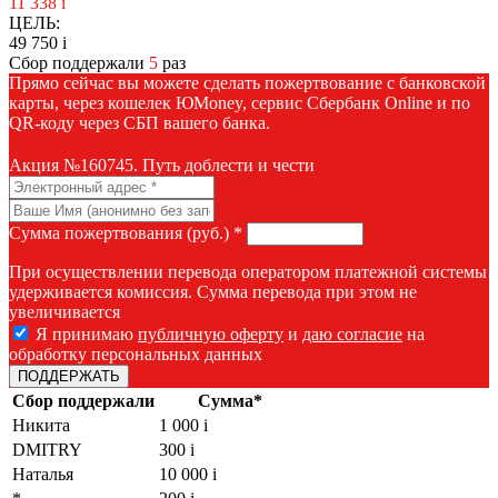
11 338
i
ЦЕЛЬ:
49 750
i
Сбор поддержали
5
раз
Прямо сейчас вы можете сделать пожертвование с банковской
карты, через кошелек ЮMoney, сервис Сбербанк Online и по
QR-коду через СБП вашего банка.
Акция №160745. Путь доблести и чести
Сумма пожертвования (руб.) *
При осуществлении перевода оператором платежной системы
удерживается комиссия. Сумма перевода при этом не
увеличивается
Я принимаю
публичную оферту
и
даю согласие
на
обработку персональных данных
Сбор поддержали
Сумма*
Никита
1 000
i
DMITRY
300
i
Наталья
10 000
i