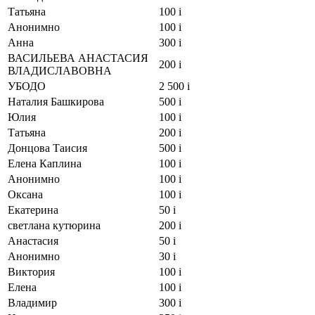
Татьяна
100
i
Анонимно
100
i
Анна
300
i
ВАСИЛЬЕВА АНАСТАСИЯ
200
i
ВЛАДИСЛАВОВНА
УБОДО
2 500
i
Наталия Башкирова
500
i
Юлия
100
i
Татьяна
200
i
Донцова Таисия
500
i
Елена Каплина
100
i
Анонимно
100
i
Оксана
100
i
Екатерина
50
i
светлана кутюрина
200
i
Анастасия
50
i
Анонимно
30
i
Виктория
100
i
Елена
100
i
Владимир
300
i