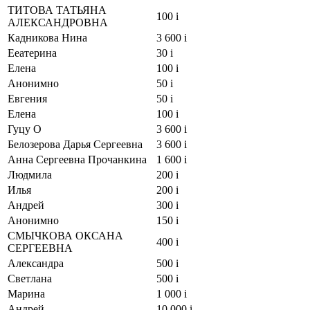
ТИТОВА ТАТЬЯНА
100
i
АЛЕКСАНДРОВНА
Кадникова Нина
3 600
i
Ееатерина
30
i
Елена
100
i
Анонимно
50
i
Евгения
50
i
Елена
100
i
Гуцу О
3 600
i
Белозерова Дарья Сергеевна
3 600
i
Анна Сергеевна Прочанкина
1 600
i
Людмила
200
i
Илья
200
i
Андрей
300
i
Анонимно
150
i
СМЫЧКОВА ОКСАНА
400
i
СЕРГЕЕВНА
Александра
500
i
Светлана
500
i
Марина
1 000
i
Андрей
10 000
i