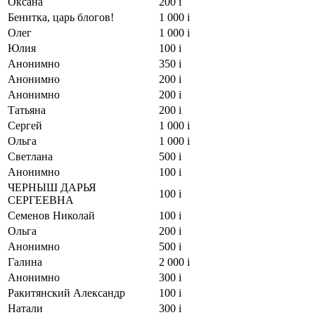
Оксана
200
i
Бенитка, царь блогов!
1 000
i
Олег
1 000
i
Юлия
100
i
Анонимно
350
i
Анонимно
200
i
Анонимно
200
i
Татьяна
200
i
Сергей
1 000
i
Ольга
1 000
i
Светлана
500
i
Анонимно
100
i
ЧЕРНЫШ ДАРЬЯ
100
i
СЕРГЕЕВНА
Семенов Николай
100
i
Ольга
200
i
Анонимно
500
i
Галина
2 000
i
Анонимно
300
i
Ракитянский Александр
100
i
Натали
300
i