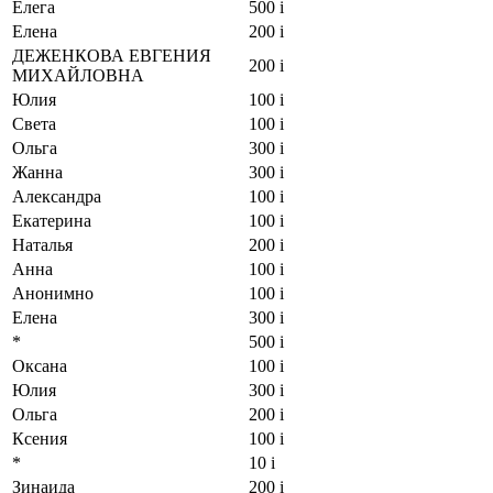
Елега
500
i
Елена
200
i
ДЕЖЕНКОВА ЕВГЕНИЯ
200
i
МИХАЙЛОВНА
Юлия
100
i
Света
100
i
Ольга
300
i
Жанна
300
i
Александра
100
i
Екатерина
100
i
Наталья
200
i
Анна
100
i
Анонимно
100
i
Елена
300
i
*
500
i
Оксана
100
i
Юлия
300
i
Ольга
200
i
Ксения
100
i
*
10
i
Зинаида
200
i