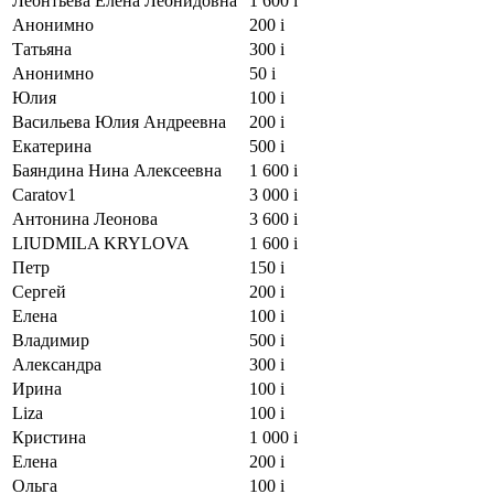
Леонтьева Елена Леонидовна
1 600
i
Анонимно
200
i
Татьяна
300
i
Анонимно
50
i
Юлия
100
i
Васильева Юлия Андреевна
200
i
Екатерина
500
i
Баяндина Нина Алексеевна
1 600
i
Caratov1
3 000
i
Антонина Леонова
3 600
i
LIUDMILA KRYLOVA
1 600
i
Петр
150
i
Сергей
200
i
Елена
100
i
Владимир
500
i
Александра
300
i
Ирина
100
i
Liza
100
i
Кристина
1 000
i
Елена
200
i
Ольга
100
i