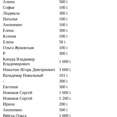
Алина
500
i
Софья
100
i
Людмила
300
i
Наталья
100
i
Анонимно
100
i
Елена
300
i
Ксения
100
i
Елена
50
i
Ольга Жуковская
100
i
Р
300
i
Качура Владимир
1 600
i
Владимирович
Никитин Игорь Дмитриевич
3 600
i
Вальдемар Навальный
101
i
-
300
i
Евгения
300
i
Новиков Сергей
1 600
i
Новиков Сергей
1 200
i
Ирина
200
i
Анонимно
500
i
Рябуха Ольга
1 600
i