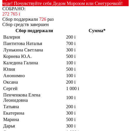
чуде! Почувствуйте себя Дедом Морозом или Снегурочкой!
СОБРАНО:
272 765
i
Сбор поддержали
726
раз
Сбор средств завершен
Сбор поддержали
Сумма*
Валерия
200
i
Пантитова Наталья
700
i
Лунькина Светлана
300
i
Корнева Ю.А.
500
i
Каледина Галина
100
i
Юлия
500
i
Анонимно
100
i
Оксана
200
i
Сергей
1 000
i
Пенченкова Елена
100
i
Леонидовна
Татьяна
200
i
Екатерина
300
i
Марина
500
i
Дарья
300
i