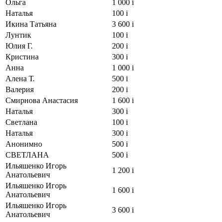
Ольга
1 000
i
Наталья
100
i
Икина Татьяна
3 600
i
Лунтик
100
i
Юлия Г.
200
i
Кристина
300
i
Анна
1 000
i
Алена Т.
500
i
Валерия
200
i
Смирнова Анастасия
1 600
i
Наталья
300
i
Светлана
100
i
Наталья
300
i
Анонимно
500
i
СВЕТЛАНА
500
i
Ильяшенко Игорь
1 200
i
Анатольевич
Ильяшенко Игорь
1 600
i
Анатольевич
Ильяшенко Игорь
3 600
i
Анатольевич