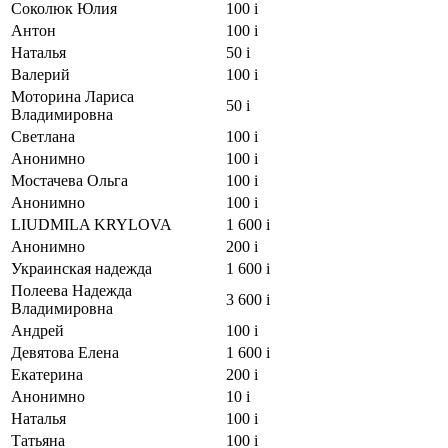
Соколюк Юлия
100
i
Антон
100
i
Наталья
50
i
Валерий
100
i
Моторина Лариса
50
i
Владимировна
Светлана
100
i
Анонимно
100
i
Мостачева Ольга
100
i
Анонимно
100
i
LIUDMILA KRYLOVA
1 600
i
Анонимно
200
i
Украинская надежда
1 600
i
Полеева Надежда
3 600
i
Владимировна
Андрей
100
i
Девятова Елена
1 600
i
Екатерина
200
i
Анонимно
10
i
Наталья
100
i
Татьяна
100
i