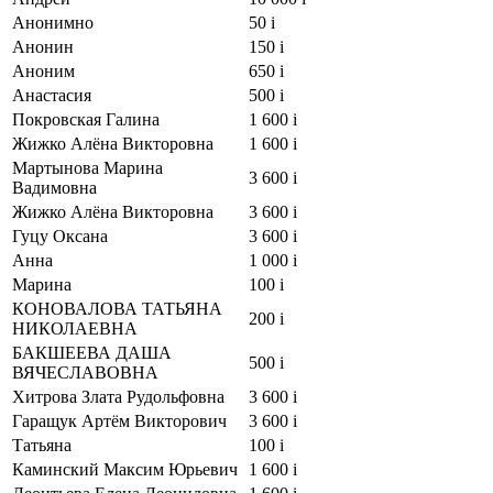
Анонимно
50
i
Анонин
150
i
Аноним
650
i
Анастасия
500
i
Покровская Галина
1 600
i
Жижко Алёна Викторовна
1 600
i
Мартынова Марина
3 600
i
Вадимовна
Жижко Алёна Викторовна
3 600
i
Гуцу Оксана
3 600
i
Анна
1 000
i
Марина
100
i
КОНОВАЛОВА ТАТЬЯНА
200
i
НИКОЛАЕВНА
БАКШЕЕВА ДАША
500
i
ВЯЧЕСЛАВОВНА
Хитрова Злата Рудольфовна
3 600
i
Гаращук Артём Викторович
3 600
i
Татьяна
100
i
Каминский Максим Юрьевич
1 600
i