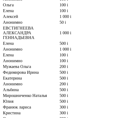
Ольга
100
i
Елена
100
i
Алексей
1 000
i
Анонимно
50
i
ЕВСТИГНЕЕВА
АЛЕКСАНДРА
1 000
i
ГЕННАДЬЕВНА
Елена
500
i
Анонимно
1 000
i
Елена
100
i
Анонимно
100
i
Мужаева Ольга
200
i
Федимирова Ирина
500
i
Екатерина
500
i
Анонимно
200
i
Альбина
500
i
Мирошниченко Наталья
500
i
Юлия
500
i
Франюк лариса
300
i
Кристина
300
i