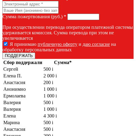
Сумма пожертвования (руб.) *
При осуществлении перевода оператором платежной системы
удерживается комиссия. Сумма перевода при этом не
увеличивается
Я принимаю
публичную оферту
и
даю согласие
на
обработку персональных данных
Сбор поддержали
Сумма*
Сергей
500
i
Елена П.
2 000
i
Анастасия
200
i
Анонимно
1 000
i
Ермолаева
1 000
i
Валерия
500
i
Валерия
1 000
i
Елена
4 300
i
Марина
500
i
Анастасия
500
i
Евгения
200
i