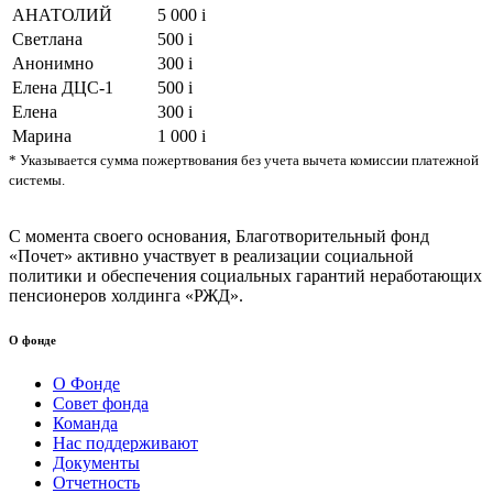
АНАТОЛИЙ
5 000
i
Светлана
500
i
Анонимно
300
i
Елена ДЦС-1
500
i
Елена
300
i
Марина
1 000
i
* Указывается сумма пожертвования без учета вычета комиссии платежной
системы.
С момента своего основания, Благотворительный фонд
«Почет» активно участвует в реализации социальной
политики и обеспечения социальных гарантий неработающих
пенсионеров холдинга «РЖД».
О фонде
О Фонде
Совет фонда
Команда
Нас поддерживают
Документы
Отчетность