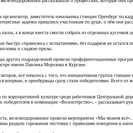
 Железнодорожники рассказывали о профессиях, которые они пре
ла организатор, заместитель начальника станции Оренбург по к
нтересные задачки пришлись участникам по душе, о чём они расс
пазла, а в конце квеста смогли собрать из от­дельных кусочков 
ые быстро справились с испытаниями, без подарков не остался 
 дипломы и сладкие призы.
ы других подразделений провели профориентационные програм
агере имени Павлика Морозова в Кургане.
изаторов, всё началось с того, что инициативная группа станци
я впервые, и оренбуржцы сразу стали победителями. Всего от 
тов по корпоративной культуре среди работников Центральной д
н победителем в номинации «Волонтёрство», – рассказывает рук
веста, железнодорожники провели мероприятие «Мы можем всё»,
раны раздали горожанам листовки с правилами поведения и нап