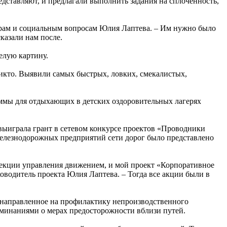
дставляют, и предлагали выполнить задания на сплочённость,
адрам и социальным вопросам Юлия Лаптева. – Им нужно было
казали нам после.
целую картину.
никто. Выявили самых быстрых, ловких, смекалистых,
мы для отдыхающих в детских оздоровительных лагерях
и выиграла грант в сетевом конкурсе проектов «Проводники
железнодорожных предприятий сети дорог было представлено
ирекции управления движением, и мой проект «Корпоративное
оводитель проекта Юлия Лаптева. – Тогда все акции были в
 направленное на профилактику непроизводст­венного
оминаниями о мерах предосторожности вблизи путей.