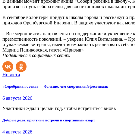
В данный момент проходит акция «Собери ребёнка в школу». К
привозят в пункт сбора вещи для воспитанников школы-интерна
В сентябре волонтёры придут в школы города и расскажут о пр
приходов Оренбургской Епархии. В акциях участвуют как моло
– Все мероприятия направлены на поддер­жание и укрепление 
преемственность поколений, – уверена Юлия Витальевна. – Кр
и уважаемые ветераны, имеют возможность реализовать себя в 
Марина Паниковская, газета «Призыв»
Поделиться в социальных сетях:
Новости
«Серебряная осень» — больше, чем спортивный фестиваль
6 августа 2026
Участники ждали целый год, чтобы встретиться вновь
Добрые дела, приятные встречи и спортивный азарт
4 августа 2026