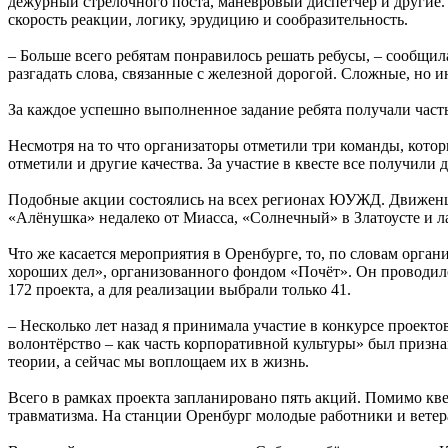
дежурный стрелочного поста, маневровый диспетчер и другие.
скорость реакции, логику, эрудицию и сообразительность.
– Больше всего ребятам понравилось решать ребусы, – сообщи
разгадать слова, связанные с железной дорогой. Сложные, но и
За каждое успешно выполненное задание ребята получали часть 
Несмотря на то что организаторы отметили три команды, котор
отметили­ и другие ка­чества. За участие в квесте все получили
Подобные акции состоялись на всех регионах ЮУЖД. Движенц
«Алёнушка» недалеко от Миасса, «Солнечный» в Златоусте и л
Что же касается мероприятия в Оренбурге, то, по словам орган
хороших дел», организованного фондом «Почёт». Он проводилс
172 проекта, а для реализации выбрали только 41.
– Несколько лет назад я принимала участие в конкурсе проек
волонтёрство – как часть корпоративной культуры» был призна
теории, а сейчас мы воплощаем их в жизнь.
Всего в рамках проекта запланировано пять акций. Помимо к
травматизма. На станции Оренбург молодые работники и вете