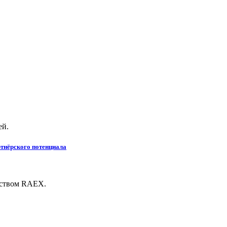
ей.
тнёрского потенциала
тством RAEX.