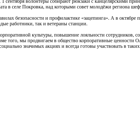
 1 сентября волонтёры собирают рюкзаки с канцелярскими прин
та в селе Покровка, над которыми совет молодёжи региона шефс
авилах безопасности и профилактике «зацепинга». А в октябре п
дые работники, так и ветераны станции.
корпоративной культуры, повышение лояльности сотрудников, со
оме того, мы продвигаем в общество корпоративные ценности О
социально значимых акциях и всегда готовы участвовать в таки