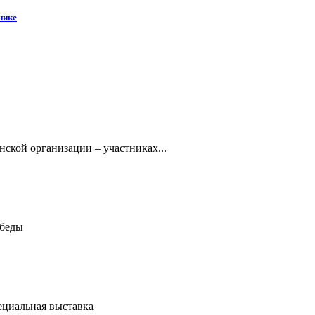
нике
кой организации – участниках...
обеды
ециальная выставка