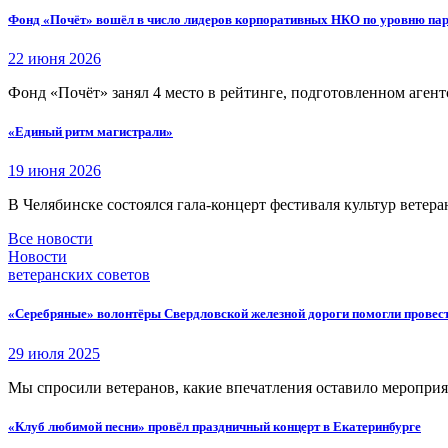
Фонд «Почёт» вошёл в число лидеров корпоративных НКО по уровню пар
22 июня 2026
Фонд «Почёт» занял 4 место в рейтинге, подготовленном аген
«Единый ритм магистрали»
19 июня 2026
В Челябинске состоялся гала-концерт фестиваля культур ветера
Все новости
Новости
ветеранских советов
«Серебряные» волонтёры Свердловской железной дороги помогли провес
29 июля 2025
Мы спросили ветеранов, какие впечатления оставило меропри
«Клуб любимой песни» провёл праздничный концерт в Екатеринбурге