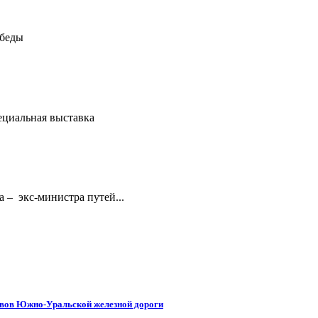
обеды
ециальная выставка
 – экс-министра путей...
ивов Южно-Уральской железной дороги