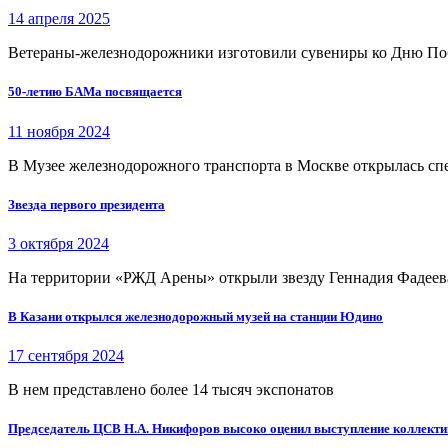
14 апреля 2025
Ветераны-железнодорожники изготовили сувениры ко Дню П
50-летию БАМа посвящается
11 ноября 2024
В Музее железнодорожного транспорта в Москве открылась сп
Звезда первого президента
3 октября 2024
На территории «РЖД Арены» открыли звезду Геннадия Фадеева
В Казани открылся железнодорожный музей на станции Юдино
17 сентября 2024
В нем представлено более 14 тысяч экспонатов
Председатель ЦСВ Н.А. Никифоров высоко оценил выступление коллект