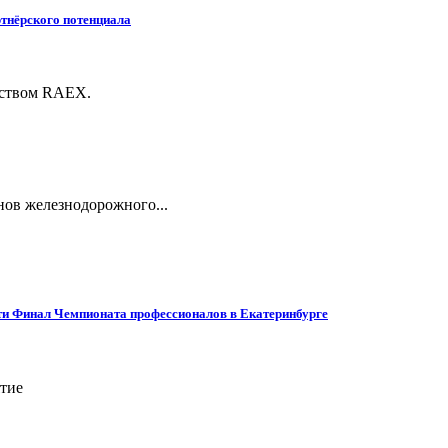
тнёрского потенциала
тством RAEX.
нов железнодорожного...
ти Финал Чемпионата профессионалов в Екатеринбурге
ятие