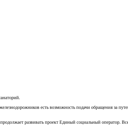
санаторий.
елезнодорожников есть возможность подачи обращения за путев
одолжает развивать проект Единый социальный оператор. Все 