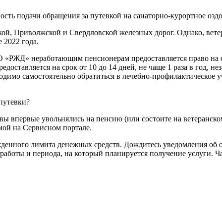
ость подачи обращения за путевкой на санаторно-курортное озд
кой, Приволжской и Свердловской железных дорог. Однако, вете
 2022 года.
 «РЖД» неработающим пенсионерам предоставляется право на с
оставляется на срок от 10 до 14 дней, не чаще 1 раза в год, 
одимо самостоятельно обратиться в лечебно-профилактическое 
 путевки?
вы впервые увольнялись на пенсию (или состоите на ветеранско
рмой на Сервисном портале.
жденного лимита денежных средств. Дождитесь уведомления об 
 работы и периода, на который планируется получение услуги. Ч