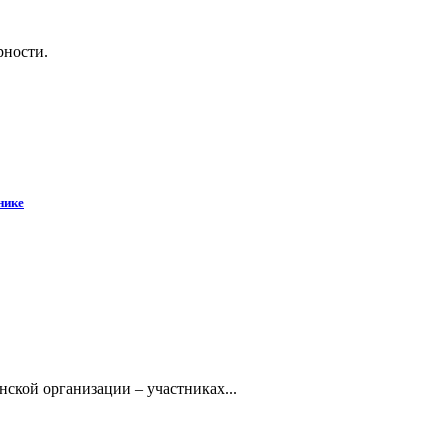
рности.
нике
кой организации – участниках...