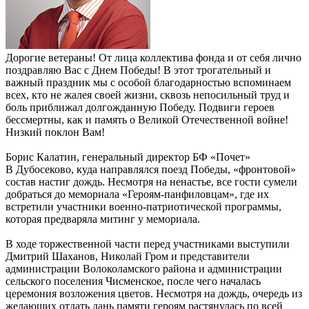
Дорогие ветераны! От лица коллектива фонда и от себя лично
поздравляю Вас с Днем Победы! В этот трогательный и
важный праздник мы с особой благодарностью вспоминаем
всех, кто не жалея своей жизни, сквозь непосильный труд и
боль приближал долгожданную Победу. Подвиги героев
бессмертны, как и память о Великой Отечественной войне!
Низкий поклон Вам!
Борис Калатин, генеральный директор БФ «Почет»
В Дубосеково, куда направлялся поезд Победы, «фронтовой»
состав настиг дождь. Несмотря на ненастье, все гости сумели
добраться до мемориала «Героям-панфиловцам», где их
встретили участники военно-патриотической программы,
которая предваряла митинг у мемориала.
В ходе торжественной части перед участниками выступили
Дмитрий Шаханов, Николай Гром и представители
администрации Волоколамского района и администрации
сельского поселения Чисменское, после чего началась
церемония возложения цветов. Несмотря на дождь, очередь из
желающих отдать дань памяти героям растянулась по всей