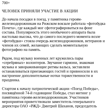
700+
ЧЕЛОВЕК ПРИНЯЛИ УЧАСТИЕ В АКЦИИ
До начала посадки в поезд, у памятника героям-
железнодорожникам на Рижском вокзале работала «фотобудка
Почета», где каждый мог сфотографироваться на фоне
состава. Популярность этого необычного аппарата была
настолько высока, что до самого последнего момента возле
«фотобудки» стояла очередь железнодорожников, ветеранов и
членов их семей, желающих сделать моментальную
фотографию на память.
Рядом, под музыку военных лет кружились пары
«серебряных» волонтеров. Звучание гармони, знакомая
музыка и завораживающие ритмы вальса, заставляли
останавливаться приезжающих гостей и привносили в их
настроение дополнительные нотки торжественности и
праздника.
Стартом к началу патриотической акции «Поезд Победы»,
посвящённой 74-й годовщине Победы, стал митинг у
памятника героям-железнодорожникам. Участников
мероприятия приветствовали заместитель генерального
директора ОАО «РЖД» Дмитрий Шаханов, председатель