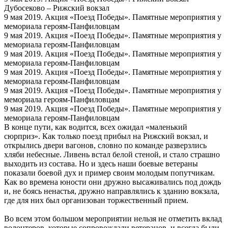
Дубосеково – Рижский вокзал
9 мая 2019. Акция «Поезд Победы». Памятные мероприятия у
мемориала героям-Панфиловцам
9 мая 2019. Акция «Поезд Победы». Памятные мероприятия у
мемориала героям-Панфиловцам
9 мая 2019. Акция «Поезд Победы». Памятные мероприятия у
мемориала героям-Панфиловцам
9 мая 2019. Акция «Поезд Победы». Памятные мероприятия у
мемориала героям-Панфиловцам
9 мая 2019. Акция «Поезд Победы». Памятные мероприятия у
мемориала героям-Панфиловцам
9 мая 2019. Акция «Поезд Победы». Памятные мероприятия у
мемориала героям-Панфиловцам
В конце пути, как водится, всех ожидал «маленький
сюрприз». Как только поезд прибыл на Рижский вокзал, и
открылись двери вагонов, словно по команде разверзлись
хляби небесные. Ливень встал белой стеной, и стало страшно
выходить из состава. Но и здесь наши боевые ветераны
показали боевой дух и пример своим молодым попутчикам.
Как во времена юности они дружно высаживались под дождь
и, не боясь ненастья, дружно направлялись к зданию вокзала,
где для них был организован торжественный прием.
Во всем этом большом мероприятии нельзя не отметить вклад
волонтеров, которые сопровождали ветеранов и всегда были