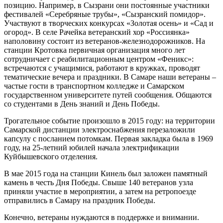
позицию. Например, в Сызрани они постоянные участники
фестивалей «Серебряные трубы», «Сызранский помидор».
Участвуют в творческих конкурсах «Золотая осень» и «Сад и
огород». В селе Рачейка ветеранский хор «Россиянка»
наполовину состоит из ветеранов-железнодорожников. На
станции Кротовка первичная организация много лет
сотрудничает с реабилитационным центром «Феникс»:
встречаются с учащимися, работают в кружках, проводят
тематические вечера и праздники. В Самаре наши ветераны –
частые гости в транспортном колледже и Самарском
государственном университете путей сообщения. Общаются
со студентами в День знаний и День Победы.
Трогательное событие произошло в 2015 году: на территории
Самарской дистанции электроснабжения перезаложили
капсулу с посланием потомкам. Первая закладка была в 1969
году, на 25-летний юбилей начала электрификации
Куйбышевского отделения.
В мае 2015 года на станции Кинель был заложен памятный
камень в честь Дня Победы. Свыше 140 ветеранов узла
приняли участие в мероприятии, а затем на ретропоезде
отправились в Самару на праздник Победы.
Конечно, ветераны нуждаются в поддержке и внимании.