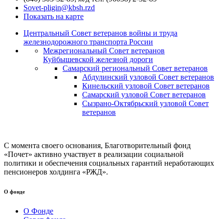
Sovet-pligin@kbsh.rzd
Показать на карте
Центральный Совет ветеранов войны и труда
железнодорожного транспорта России
Межрегиональный Совет ветеранов
Куйбышевской железной дороги
Самарский региональный Совет ветеранов
Абдулинский узловой Совет ветеранов
Кинельский узловой Совет ветеранов
Самарский узловой Совет ветеранов
Сызрано-Октябрьский узловой Совет
ветеранов
С момента своего основания, Благотворительный фонд
«Почет» активно участвует в реализации социальной
политики и обеспечения социальных гарантий неработающих
пенсионеров холдинга «РЖД».
О фонде
О Фонде