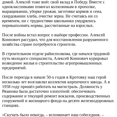
домой. Алексей тоже внёс свой вклад в Победу. Вместе с
одноклассниками помогал колхозникам в прополке,
выращивании, уборке урожая, заготовке кормов и сена,
скирдовании хлеба, очистке зерна. Не считаясь ни со
временем, ни с трудностями школьники умудрялись
перевыполнять нормы, рассчитанные на взрослых.
После войны встал вопрос о выборе профессии. Алексей
Коннович рассудил, что для восстановления разрушенного
хозяйства стране потребуются строители.
В строительном отделе райисполкома, где начался трудовой
путь молодого специалиста, Алексей Коннович курировал
возведение жилья и строительство агропромышленных
предприятий.
После переезда в начале 50-х годов в Кротовку наш герой
несколько лет возглавлял коллектив кирпичного завода. А в
1958 году пришёл работать на магистраль. Должность у
Рязанова была достаточно хлопотной: обеспечивать
содержание и текущий ремонт вокзалов, производственных
сооружений и жилищного фонда на десяти железнодорожных
станциях.
«Скучать было некогда, – вспоминает наш собеседник. –