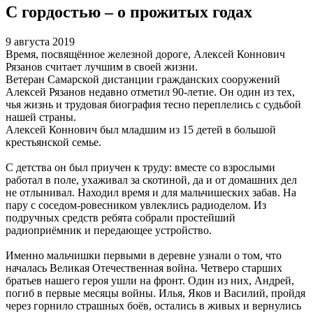
С гордостью – о прожитых годах
9 августа 2019
Время, посвящённое железной дороге, Алексей Коннович
Рязанов считает лучшим в своей жизни.
Ветеран Самарской дистанции гражданских сооружений
Алексей Рязанов недавно отметил 90-летие. Он один из тех,
чья жизнь и трудовая биография тесно переплелись с судьбой
нашей страны.
Алексей Коннович был младшим из 15 детей в большой
крестьянской семье.
С детства он был приучен к труду: вместе со взрослыми
работал в поле, ухаживал за скотиной, да и от домашних дел
не отлынивал. Находил время и для мальчишеских забав. На
пару с соседом-ровесником увлеклись радиоделом. Из
подручных средств ребята собрали простейший
радиоприёмник и передающее устройство.
Именно мальчишки первыми в деревне узнали о том, что
началась Великая Отечественная война. Четверо старших
братьев нашего героя ушли на фронт. Один из них, Андрей,
погиб в первые месяцы войны. Илья, Яков и Василий, пройдя
через горнило страшных боёв, остались в живых и вернулись