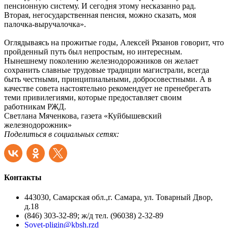
пенсионную систему. И сегодня этому несказанно рад.
Вторая, негосударственная пенсия, можно сказать, моя
палочка-выручалочка».
Оглядываясь на прожитые годы, Алексей Рязанов говорит, что
пройденный путь был непростым, но интересным.
Нынешнему поколению железнодорожников он желает
сохранить славные трудовые традиции магистрали, всегда
быть честными, принципиальными, добросовестными. А в
качестве совета настоятельно рекомендует не пренебрегать
теми привилегиями, которые предоставляет своим
работникам РЖД.
Светлана Мяченкова, газета «Куйбышевский
железнодорожник»
Поделиться в социальных сетях:
Контакты
443030, Самарская обл.,г. Самара, ул. Товарный Двор,
д.18
(846) 303-32-89; ж/д тел. (96038) 2-32-89
Sovet-pligin@kbsh.rzd