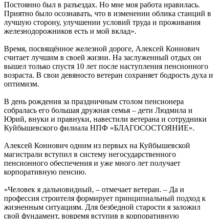
Постоянно был в разъездах. Но мне моя работа нравилась.
Приятно было осознавать, что в изменении облика станций в
лучшую сторону, улучшении условий труда и проживания
железнодорожников есть и мой вклад».
Время, посвящённое железной дороге, Алексей Коннович
считает лучшим в своей жизни. На заслуженный отдых он
вышел только спустя 10 лет после наступления пенсионного
возраста. В свои девяносто ветеран сохраняет бодрость духа и
оптимизм.
В день рождения за праздничным столом пенсионера
собралась его большая дружная семья – дети Людмила и
Юрий, внуки и правнуки, навестили ветерана и сотрудники
Куйбышевского филиала НПФ «БЛАГОСОСТОЯНИЕ».
Алексей Коннович одним из первых на Куйбышевской
магистрали вступил в систему негосударственного
пенсионного обеспечения и уже много лет получает
корпоративную пенсию.
«Человек я дальновидный, – отмечает ветеран. – Да и
профессия строителя формирует принципиальный подход к
жизненным ситуациям. Для безбедной старости я заложил
свой фундамент, вовремя вступив в корпоративную