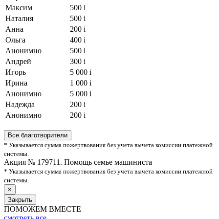
Максим
500
i
Наталия
500
i
Анна
200
i
Ольга
400
i
Анонимно
500
i
Андрей
300
i
Игорь
5 000
i
Ирина
1 000
i
Анонимно
5 000
i
Надежда
200
i
Анонимно
200
i
Все благотворители
* Указывается сумма пожертвования без учета вычета комиссии платежной
системы.
Акция № 179711. Помощь семье машиниста
* Указывается сумма пожертвования без учета вычета комиссии платежной
системы.
×
Закрыть
ПОМОЖЕМ ВМЕСТЕ
смотреть
все