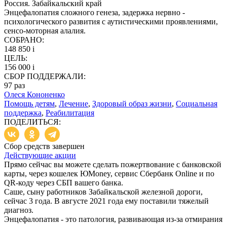
Россия. Забайкальский край
Энцефалопатия сложного генеза, задержка нервно -
психологического развития с аутистическими проявлениями,
сенсо-моторная алалия.
СОБРАНО:
148 850
i
ЦЕЛЬ:
156 000
i
СБОР ПОДДЕРЖАЛИ:
97
раз
Олеся Кононенко
Помощь детям
,
Лечение
,
Здоровый образ жизни
,
Социальная
поддержка
,
Реабилитация
ПОДЕЛИТЬСЯ:
Сбор средств завершен
Действующие акции
Прямо сейчас вы можете сделать пожертвование с банковской
карты, через кошелек ЮMoney, сервис Сбербанк Online и по
QR-коду через СБП вашего банка.
Саше, сыну работников Забайкальской железной дороги,
сейчас 3 года. В августе 2021 года ему поставили тяжелый
диагноз.
Энцефалопатия - это патология, развивающая из-за отмирания