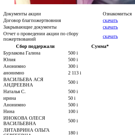
Документы акции
Ознакомиться
Договор благпожертвовния
скачать
Закрывающие документы
скачать
Отчет о проведении акции по сбору
скачать
пожертвований
Сбор поддержали
Сумма*
Бурлакова Галина
500
i
Юлия
500
i
Анонимно
300
i
анонимно
2 113
i
ВАСИЛЬЕВА АСЯ
500
i
АНДРЕЕВНА
Наталья С.
500
i
ирина
50
i
Анонимно
500
i
Нина
100
i
ИНОКОВА ОЛЕСЯ
500
i
ВАСИЛЬЕВНА
ЛИТАВРИНА ОЛЬГА
180
i