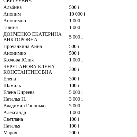
СЕРГЕЕВНА
Альбина
500
i
Аноним
10 000
i
Анонимно
1 000
i
галина
1 000
i
ДОНЧЕНКО ЕКАТЕРИНА
5 000
i
ВИКТОРОВНА
Прочанкина Анна
500
i
Анонимно
500
i
Козлова Юлия
1 000
i
ЧЕРЕПАНОВА ЕЛЕНА
300
i
КОНСТАНТИНОВНА
Елена
300
i
Шамиль
100
i
Елена Киреева
5 000
i
Наталья Н.
3 000
i
Владимир Гапонько
5 000
i
Александр
1 000
i
Светлана
100
i
Наталья
100
i
Мария
200
i