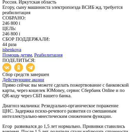
Россия. Иркутская область
Егору, сыну машиниста электропоезда ВСИБ жд, требуется
реабилитация
СОБРАНО:
246 800
i
ЦЕЛЬ:
246 800
i
СБОР ПОДДЕРЖАЛИ:
44
раза
ishenkova
Помощь детям
,
Реабилитация
ПОДЕЛИТЬСЯ:
Сбор средств завершен
Действующие акции
Прямо сейчас вы можете сделать пожертвование с банковской
карты, через кошелек ЮMoney, сервис Сбербанк Online и по
QR-коду через СБП вашего банка.
Диагноз мальчика: Резидуально-органическое поражение
ЦНС. Задержка психо-речевого развития со смешанным
интеллектуально-мнестическим снижением функции.
Егор развивался до 1,5 лет нормально. Прививки ставились
вовремя. После 1,5 лет, родители стали наблюдать странности