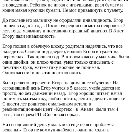
в поведении. Ребенок не играл с игрушками, рвал бумагу и
ходил махал кусочки бумаги. Не мог привыкнуть к туалету.
До последнего мальчику не оформляли инвалидность. Егор
пошел в сад в 2 года. После очередного осмотра невролога 7
лет, тогда мальчику и поставили страшный диагноз. В 8 лет
Егору дали инвалидность.
Егор пошел в обычную школу, родители надеялись, что всё
наладится. Сидели под дверью, водили Егора в туалет на
переменах. Так прошел год. В втором классе у мальчика были
одни двойки, он плохо читал, умел только списывать с
печатных букв, математику вообще не понимал.
Одноклассники негативно относились.
Было решено перевести Егора на домашнее обучение. На
сегодняшний день Егор учится в 5 классе, учеба дается не
просто, но без движений назад. Егор хорошо читает, начал
понимать математику, любит писать, лепить, делать поделки.
С шести лет родители с мальчиком летали в
реабилитационный цент «Кортекс» в Анапе, были там 4
раза, посещаем РЦ «Сосновая горка».
На сегодняшний день у мальчика еще не все проблемы
решены - Егор не коммуникабелен , один не ходит в