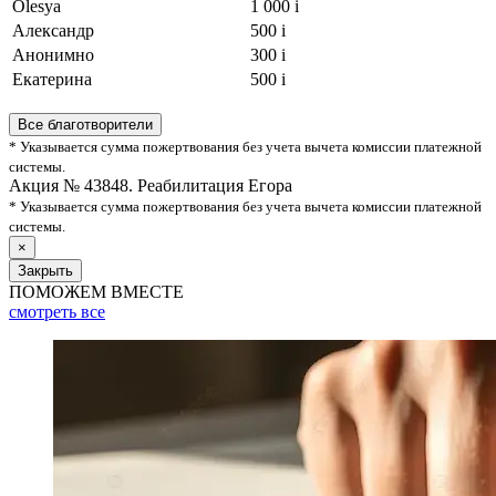
Olesya
1 000
i
Александр
500
i
Анонимно
300
i
Екатерина
500
i
Все благотворители
* Указывается сумма пожертвования без учета вычета комиссии платежной
системы.
Акция № 43848. Реабилитация Егора
* Указывается сумма пожертвования без учета вычета комиссии платежной
системы.
×
Закрыть
ПОМОЖЕМ ВМЕСТЕ
смотреть
все