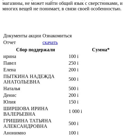
магазины, не может найти общий язык с сверстниками, и
многих вещей не понимает, в связи своей особенностью.
Документы акции
Ознакомиться
Отчет
скачать
Сбор поддержали
Сумма*
ирина
100
i
Павел
250
i
Елена
200
i
ПЫТКИНА НАДЕЖДА
500
i
АНАТОЛЬЕВНА
Наталья
500
i
Денис
200
i
Юлия
150
i
ШИРШОВА ИРИНА
1 000
i
ВАЛЕРЬЕВНА
ГРИШИНА ТАТЬЯНА
500
i
АЛЕКСАНДРОВНА
Анонимно
100
i