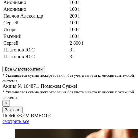
Анонимно
100
i
Анонимно
100
i
Павлов Александр
200
i
Сергей
100
i
Игорь
100
i
Евгений
100
i
Сергей
2 800
i
Платонов Ю.С
3
i
Платонов Ю.С
3
i
Все благотворители
* Указывается сумма пожертвования без учета вычета комиссии платежной
системы.
Акция № 164871. Поможем Судже!
* Указывается сумма пожертвования без учета вычета комиссии платежной
системы.
×
Закрыть
ПОМОЖЕМ ВМЕСТЕ
смотреть
все