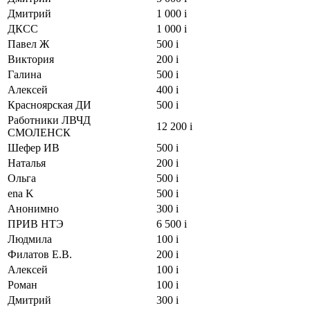
Дмитрий
1 000
i
ДКСС
1 000
i
Павел Ж
500
i
Виктория
200
i
Галина
500
i
Алексей
400
i
Красноярская ДИ
500
i
Работники ЛВЧД
12 200
i
СМОЛЕНСК
Шефер ИВ
500
i
Наталья
200
i
Ольга
500
i
ena K
500
i
Анонимно
300
i
ПРИВ НТЭ
6 500
i
Людмила
100
i
Филатов Е.В.
200
i
Алексей
100
i
Роман
100
i
Дмитрий
300
i