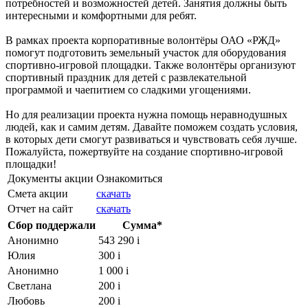
потребностей и возможностей детей. Занятия должны быть
интересными и комфортными для ребят.
В рамках проекта корпоративные волонтёры ОАО «РЖД»
помогут подготовить земельный участок для оборудования
спортивно-игровой площадки. Также волонтёры организуют
спортивный праздник для детей с развлекательной
программой и чаепитием со сладкими угощениями.
Но для реализации проекта нужна помощь неравнодушных
людей, как и самим детям. Давайте поможем создать условия,
в которых дети смогут развиваться и чувствовать себя лучше.
Пожалуйста, пожертвуйте на создание спортивно-игровой
площадки!
Документы акции
Ознакомиться
Смета акции
скачать
Отчет на сайт
скачать
Сбор поддержали
Сумма*
Анонимно
543 290
i
Юлия
300
i
Анонимно
1 000
i
Светлана
200
i
Любовь
200
i