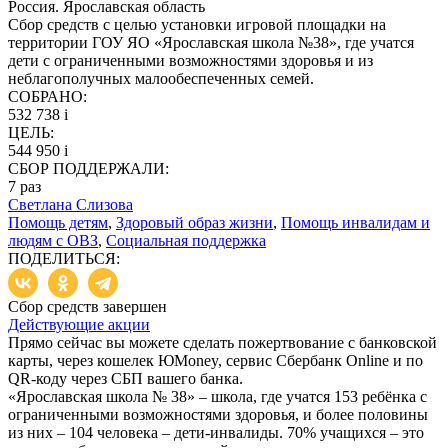
Россия. Ярославская область
Сбор средств с целью установки игровой площадки на
территории ГОУ ЯО «Ярославская школа №38», где учатся
дети с ограниченными возможностями здоровья и из
неблагополучных малообеспеченных семей.
СОБРАНО:
532 738
i
ЦЕЛЬ:
544 950
i
СБОР ПОДДЕРЖАЛИ:
7
раз
Светлана Слизова
Помощь детям
,
Здоровый образ жизни
,
Помощь инвалидам и
людям с ОВЗ
,
Социальная поддержка
ПОДЕЛИТЬСЯ:
Сбор средств завершен
Действующие акции
Прямо сейчас вы можете сделать пожертвование с банковской
карты, через кошелек ЮMoney, сервис Сбербанк Online и по
QR-коду через СБП вашего банка.
«Ярославская школа № 38» – школа, где учатся 153 ребёнка с
ограниченными возможностями здоровья, и более половины
из них – 104 человека – дети-инвалиды. 70% учащихся – это