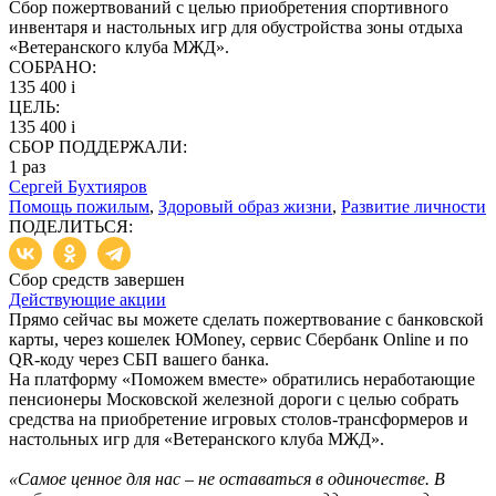
Сбор пожертвований с целью приобретения спортивного
инвентаря и настольных игр для обустройства зоны отдыха
«Ветеранского клуба МЖД».
СОБРАНО:
135 400
i
ЦЕЛЬ:
135 400
i
СБОР ПОДДЕРЖАЛИ:
1
раз
Сергей Бухтияров
Помощь пожилым
,
Здоровый образ жизни
,
Развитие личности
ПОДЕЛИТЬСЯ:
Сбор средств завершен
Действующие акции
Прямо сейчас вы можете сделать пожертвование с банковской
карты, через кошелек ЮMoney, сервис Сбербанк Online и по
QR-коду через СБП вашего банка.
На платформу «Поможем вместе» обратились неработающие
пенсионеры Московской железной дороги с целью собрать
средства на приобретение игровых столов-трансформеров и
настольных игр для «Ветеранского клуба МЖД».
«Самое ценное для нас – не оставаться в одиночестве. В