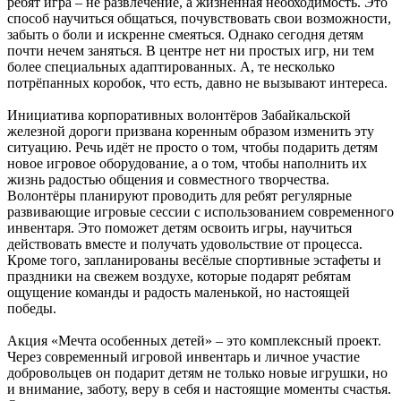
ребят игра – не развлечение, а жизненная необходимость. Это
способ научиться общаться, почувствовать свои возможности,
забыть о боли и искренне смеяться. Однако сегодня детям
почти нечем заняться. В центре нет ни простых игр, ни тем
более специальных адаптированных. А, те несколько
потрёпанных коробок, что есть, давно не вызывают интереса.
Инициатива корпоративных волонтёров Забайкальской
железной дороги призвана коренным образом изменить эту
ситуацию. Речь идёт не просто о том, чтобы подарить детям
новое игровое оборудование, а о том, чтобы наполнить их
жизнь радостью общения и совместного творчества.
Волонтёры планируют проводить для ребят регулярные
развивающие игровые сессии с использованием современного
инвентаря. Это поможет детям освоить игры, научиться
действовать вместе и получать удовольствие от процесса.
Кроме того, запланированы весёлые спортивные эстафеты и
праздники на свежем воздухе, которые подарят ребятам
ощущение команды и радость маленькой, но настоящей
победы.
Акция «Мечта особенных детей» – это комплексный проект.
Через современный игровой инвентарь и личное участие
добровольцев он подарит детям не только новые игрушки, но
и внимание, заботу, веру в себя и настоящие моменты счастья.