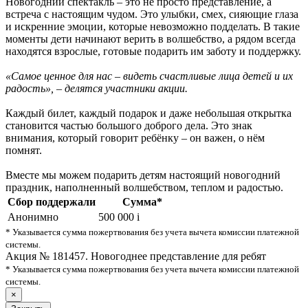
Новогодний спектакль – это не просто представление, а
встреча с настоящим чудом. Это улыбки, смех, сияющие глаза
и искренние эмоции, которые невозможно подделать. В такие
моменты дети начинают верить в волшебство, а рядом всегда
находятся взрослые, готовые подарить им заботу и поддержку.
«Самое ценное для нас – видеть счастливые лица детей и их
радость», – делятся участники акции.
Каждый билет, каждый подарок и даже небольшая открытка
становится частью большого доброго дела. Это знак
внимания, который говорит ребёнку – он важен, о нём
помнят.
Вместе мы можем подарить детям настоящий новогодний
праздник, наполненный волшебством, теплом и радостью.
Сбор поддержали
Сумма*
Анонимно
500 000
i
* Указывается сумма пожертвования без учета вычета комиссии платежной
системы.
Акция № 181457. Новогоднее представление для ребят
* Указывается сумма пожертвования без учета вычета комиссии платежной
системы.
×