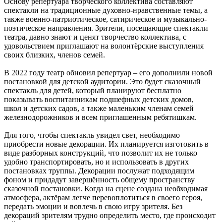
Основу репертуара творческого коллектива составляют
спектакли на традиционные духовно-нравственные темы, а
также военно-патриотическое, сатирическое и музыкально-
поэтическое направления. Зрители, посещающие спектакли
театра, давно знают и ценят творчество коллектива, с
удовольствием приглашают на волонтёрские выступления
своих близких, членов семей.
В 2022 году театр обновил репертуар – его дополнили новой
постановкой для детской аудитории. Это будет сказочный
спектакль для детей, который планируют бесплатно
показывать воспитанникам подшефных детских домов,
школ и детских садов, а также маленьким членам семей
железнодорожников и всем приглашенным ребятишкам.
Для того, чтобы спектакль увидел свет, необходимо
приобрести новые декорации. Их планируется изготовить в
виде разборных конструкций, что позволит их не только
удобно транспортировать, но и использовать в других
постановках труппы. Декорации послужат подходящим
фоном и придадут завершённость общему пространству
сказочной постановки. Когда на сцене создана необходимая
атмосфера, актёрам легче перевоплотиться в своего героя,
передать эмоции и вовлечь в свою игру зрителя. Без
декораций зрителям трудно определить место, где происходит