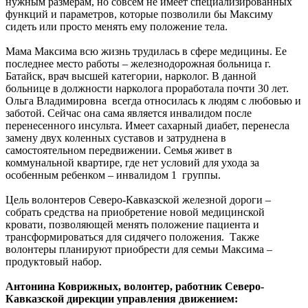
нужным размерам, но совсем не имеет специализированных
функций и параметров, которые позволили бы Максиму
сидеть или просто менять ему положение тела.
Мама Максима всю жизнь трудилась в сфере медицины. Ее
последнее место работы – железнодорожная больница г.
Батайск, врач высшей категории, нарколог. В данной
больнице в должности нарколога проработала почти 30 лет.
Ольга Владимировна всегда относилась к людям с любовью и
заботой. Сейчас она сама является инвалидом после
перенесенного инсульта. Имеет сахарный диабет, перенесла
замену двух коленных суставов и затруднена в
самостоятельном передвижении. Семья живет в
коммунальной квартире, где нет условий для ухода за
особенным ребенком – инвалидом 1 группы.
Цель волонтеров Северо-Кавказской железной дороги –
собрать средства на приобретение новой медицинской
кровати, позволяющей менять положение пациента и
трансформироваться для сидячего положения. Также
волонтеры планируют приобрести для семьи Максима –
продуктовый набор.
Антонина Коврижных, волонтер, работник Северо-
Кавказской дирекции управления движением: