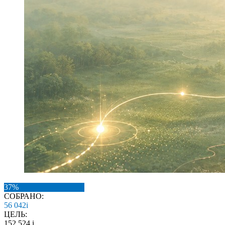
37%
СОБРАНО:
56 042
i
ЦЕЛЬ:
152 524
i