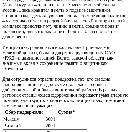
Мамаев курган – одно из главных мест воинской славы
России. Здесь хранится память о подвиге защитников
Сталинграда, здесь же увековечен вклад железнодорожников
– участников Сталинградской битвы. Новый мемориальный
комплекс продолжит эту линию памяти, соединяя подвиг
поколений, для которых защита Родины была и остаётся
делом чести.
Инициатива, родившаяся в коллективе Приволжской
железной дороги, была поддержана руководством ОАО
«РЖД» и администрацией Волгоградской области, как
значимый вклад в сохранение памяти о защитниках
Отечества.
Для сотрудников отрасли поддержка тех, кто сегодня
выполняет воинский долг, уже стала частью общей
добровольческой и благотворительной работы. В разных
регионах страны железнодорожники передают гуманитарную
помощь, участвуют в волонтёрских инициативах, помогают
семьям военнослужащих.
Сбор поддержали
Сумма*
Максим
300
i
Виталий
200
i