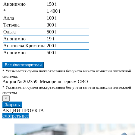
Анонимно
150
i
*
1 400
i
Алла
100
i
Татьяна
300
i
Ольга
500
i
Анонимно
19
i
Анатшева Кристина
200
i
Анонимно
500
i
Все благотворители
* Указывается сумма пожертвования без учета вычета комиссии платежной
системы.
Акция № 202359. Мемориал героям СВО
* Указывается сумма пожертвования без учета вычета комиссии платежной
системы.
×
Закрыть
АКЦИИ ПРОЕКТА
смотреть
все