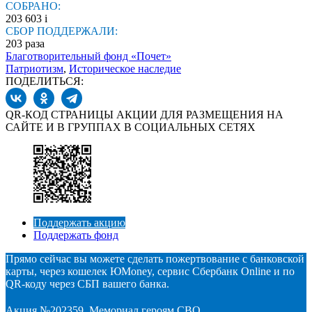
СОБРАНО:
203 603
i
СБОР ПОДДЕРЖАЛИ:
203
раза
Благотворительный фонд «Почет»
Патриотизм
,
Историческое наследие
ПОДЕЛИТЬСЯ:
QR-КОД СТРАНИЦЫ АКЦИИ ДЛЯ РАЗМЕЩЕНИЯ НА
САЙТЕ И В ГРУППАХ В СОЦИАЛЬНЫХ СЕТЯХ
Поддержать акцию
Поддержать фонд
Прямо сейчас вы можете сделать пожертвование с банковской
карты, через кошелек ЮMoney, сервис Сбербанк Online и по
QR-коду через СБП вашего банка.
Акция №202359. Мемориал героям СВО