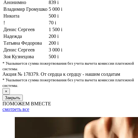
Анонимно
839
i
Владимир Громушко
5 000
i
Никита
500
i
!
70
i
Денис Сергеев
1 500
i
Надежда
200
i
Татьяна Федорова
200
i
Денис Сергеев
3 000
i
Зоя Кузнецова
500
i
* Указывается сумма пожертвования без учета вычета комиссии платежной
системы.
Акция № 178379. От сердца к сердцу - нашим солдатам
* Указывается сумма пожертвования без учета вычета комиссии платежной
системы.
×
Закрыть
ПОМОЖЕМ ВМЕСТЕ
смотреть
все